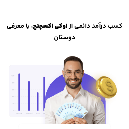
دارایی کاربران نیاز به واسطه ی تمهیدات پیشرفته، در برابر هک و یا
مسدود شدن دارایی کاربران ایمن شده است.
کسب درآمد دائمی از
اوکی اکسچنج
، با معرفی
دوستان
2. داشتن اپلیکیشن و نرم افزار خرید و فروش ارز
دیجیتال
از دیگر مزیت های اوکی اکسچنج، داشتن برنامه ترید در دو نسخه اندروید
و ios است که دسترسی کاربران به بازار رمزارزها را بسیار آسان کرده و در هر
لحظه میتوانید به بازار ارزهای دیجیتال دسترسی داشته باشید.
3. واریز و برداشت آنی
یکی از مهمترین دغدغه های معامله گران ایرانی، نقد کردن سریع دارایی