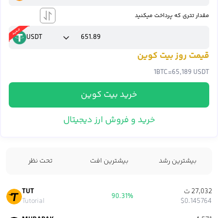
مقدار تتری که پرداخت میکنید
USDT
قیمت روز بیت کوین
1
BTC
=
65,189 USDT
خرید بیت کوین
خرید و فروش ارز دیجیتال
بیشترین رشد
بیشترین افت
تحت نظر
27,032 ت
TUT
90.31%
Tutorial
$0.145764