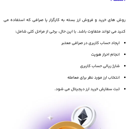
بدانید چگونه به صورت فاندامنتال و تکنیکال، ارزهای دیجیتال را
روش های خرید و فروش ارز بسته به کارگزار یا صرافی که استفاده می
بررسی کنید. یا حتی بدانید چه عواملی در تغییر قیمت ارزهای
کنید می تواند متفاوت باشد. با این حال، برخی از مراحل کلی شامل:
دیجیتال تاثیر گذار است.
ایجاد حساب کاربری در صرافی معتبر
همچنین اطلاع از تاریخچه و اهداف هر پروژه، اهمیت بسیاری دارد.
انجام احراز هویت
انتخاب صرافی ارز دیجیتال معتبر
شارژ ریالی حساب کاربری
انتخاب ارز مورد نظر برای معامله
در دومین قدم برای معامله ارزدیجیتال، بایستی صرافی معتبر و
ثبت سفارش خرید ارز دیجیتال می شود.
امنی را برای خرید و فروش انتخاب کنید. این صرافی باید ویژگی های
یک صرافی مناسب را که قبلتر بررسی کرده ایم، داشته باشد تا
بتوانید با امنیت بالا، به راحتی و با کمترین ریسک اقدام به معامله و
خرید و فروش دارایی های دیجیتال کنید.