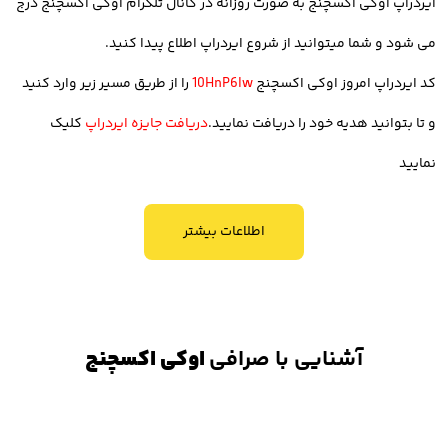
ایردراپ اوکی اکسچنج به صورت روزانه در
کانال تلگرام اوکی اکسچنج
درج
5. رابط کاربری آسان
می شود و شما میتوانید از شروع ایردراپ اطلاع پیدا کنید.
رابط کاربری نیز مزیتی است که به کاربران این امکان را می دهد تا به صورت
کد ایردراپ امروز اوکی اکسچنج
10HnP6lw
را از طریق مسیر زیر وارد کنید
شفاف و آسان بتوانند معامله و خرید و فروش خود را انجام دهند. از این
و تا بتوانید هدیه خود را دریافت نمایید.
دریافت جایزه ایردراپ
کلیک
جهت صرافی اوکی اکسچنج دارای رابط کاربری مناسب است و راحتی
نمایید
استفاده از این صرافی زبانزد معامله گران ایرانی است.
اطلاعات بیشتر
6. تنوع تعداد رمز ارز (بیش از 700 رمزارز)
اوکی اکسچنج امکان معامله بیش از 700 رمز ارز را در پلتفرم خود ایجاد
کرده است و از این منظر در میان محدود صرافی های ایرانی است که
آشنایی با صرافی
اوکی اکسچنج
تعداد بالا رمز ارز را در اختیار کاربران قرار داده تا بتوانند بدون محدودیت به
دنیا کریپتوکارنسی دسترسی داشته باشند.