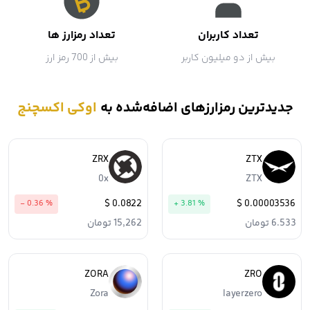
تعداد کاربران
تعداد رمزارز ها
بیش از دو میلیون کاربر
بیش از 700 رمز ارز
جدیدترین رمزارزهای اضافه‌شده به
اوکی اکسچنج
ZRX
ZTX
0x
ZTX
0.0822 $
0.00003536 $
- 0.36 %
+ 3.81 %
6.533 تومان
15,262 تومان
ZORA
ZRO
Zora
layerzero