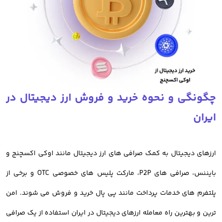
تفاوت صرافی ایرانی و خارجی
صرافی های خارجی ارز دیجیتال مانند بایننس، کوین بیس، بای بیت و سایر
صرافی های خارجی امکانات جالبی دارند اما مهمترین دلیلی که باعث شده
تا صرافی های ایرانی انتخاب هوشمندانه تری برای معامله ارز دیجیتال در
چگونگی و نحوه خرید و فروش ارز دیجیتال در
ایران باشند، تحریم کاربران ایرانی است.
ایران
با توجه به تحریم کاربران ایرانی در صرافی های خارجی، امکان معامله برای
آنها میسر نمیباشد و ریسک مسدود شدن دارایی معامله گران ایرانی
ارزهای دیجیتال به کمک صرافی های ارز دیجیتال مانند اوکی اکسچنج و
وجود دارد. در این صورت امن ترین روش معامله ارز دیجیتال برای ایرانیان،
بایننس، صرافی های P2P، مارکت پلیس های خصوصی OTC و برخی از
استفاده از خدمات صرافی های ایرانی است
پلتفرم های خدمات پرداخت مانند پی پال خرید و فروش می شوند. امن
ترین و بهترین راه معامله ارزهای دیجیتال در ایران استفاده از یک صرافی
خرید ارز دیجیتال