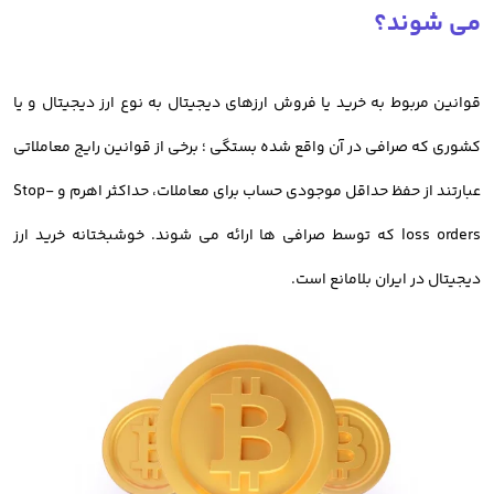
کاربران ایرانی به صرافی های خارجی، ریسک از دست رفتن دارایی آنها
می شوند؟
وجود دارد.
قوانین مربوط به خرید یا فروش ارزهای دیجیتال به نوع ارز دیجیتال و یا
تفاوتی ندارد که معامله گران به دنبال خرید بیت کوین هستند یا خرید و
کشوری که صرافی در آن واقع شده بستگی ؛ برخی از قوانین رایج معاملاتی
فروش رمز ارز دیگر؛ نکته ای که باید به آن توجه داشت، انتخاب
بهترین
عبارتند از حفظ حداقل موجودی حساب برای معاملات، حداکثر اهرم و Stop-
صرافی خرید رمز ارز دارای مجوز
است.
loss orders که توسط صرافی ها ارائه می شوند. خوشبختانه خرید ارز
در حال حاضر
صرافی آنلاین خرید ارز دیجیتال اوکی اکسچنج
با سابقه بیش
دیجیتال در ایران بلامانع است.
از 8 سال، امکان معامله بیش از 700 رمز ارز را برای کاربران خود ایجاد کرده
است.
خرید تمامی ارزها مانند بیت کوین 24 ساعته و به صورت آنلاین در دسترس
کاربران است.