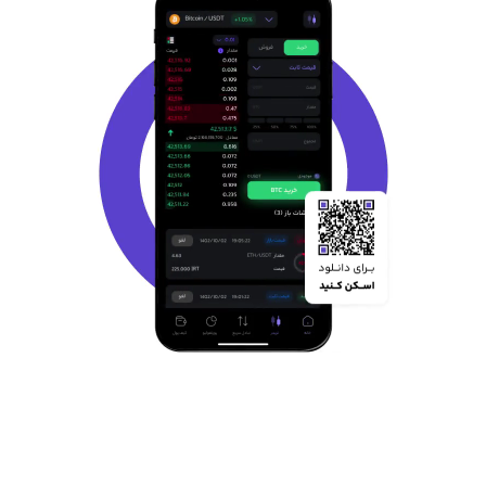
ویژگی های صرافی ارز دیجیتال ایرانی اوکی
اکسچنج
1. امنیت بالا
یکی از مهمترین مزیت های صرافی اوکی اکسچنج، امنیت بالا این صرافی
ایرانی است. اوکی اکسچنج با افزودن کد دو مرحله ای امنیت حساب کاربران
را افزایش داده و شما میتوانید با خیال راحت و بدون دغدغه از خدمات
صرافی امن اوکی اکسچنج بهره مند شوید. علاوه بر امنیت حساب کاربری،