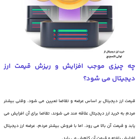
از دیگر مسائلی که کاربران با آن رو به رو هستند،
خرید ارز دیجیتال بدون
احراز هویت
است
اما خوب است بدانید که تایید هویت کاربران باعث افزایش امنیت پلتفرم
میشود و به نفع شما است.
چه چیزی موجب افزایش و ریزش قیمت ارز
صرافی اوکی اکسچنج چالش احراز هویت را برای کاربران حل کرده و فرایند
دیجیتال می شود؟
ساخت حساب کاربری و احراز هویت شما در کمترین زمان ممکن انجام
میشود.
قیمت ارز دیجیتال بر اساس عرضه و تقاضا تعیین می شود. وقتی بیشتر
در ادامه به بررسی خرید رمز ارز از صرافی اوکی اکسچنج می پردازیم.
مردم به خرید ارز دیجیتال علاقه مند می شوند، تقاضا برای آن افزایش می
یابد و قیمت آن بالا می رود. اما با فروش بیشتر مردم، عرضه ارز دیجیتال
افزایش یافته و قیمت آن کاهش می یابد.