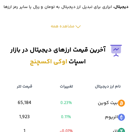
دیجیتال،
ابزاری برای تبدیل ارز دیجیتال به تومان و ریال یا سایر رمز ارزها
است.
مشاهده همه
پشتیبانی از تعداد بالای ارزهای دیجیتال نیز یکی دیگر از ویژگی های قابل
توجه این صرافی است.
آخرین قیمت ارزهای دیجیتال در بازار
اسپات
اوکی اکسچنج
همچنین اوکی اکسچنج نیز به عنوان
صرافی تبدیل ارز دیجیتال به تومان
،
مورد توجه بسیاری از کاربران ایرانی قرار گرفته است.
نام ارز دیجیتال
تغییرات
قیمت تتر
از دیگر دغدغه های سرمایه گذاران ارزهای دیجیتال، هزینه های صرافی
بیت کوین
65,184
0.23%
است.
اتریوم
1,923
0.11%
خوشبختانه ثبت نام در
صرافی رمزارز اوکی اکسچنج
هزینه ندارد و تمام
تتر
1
-0.01%