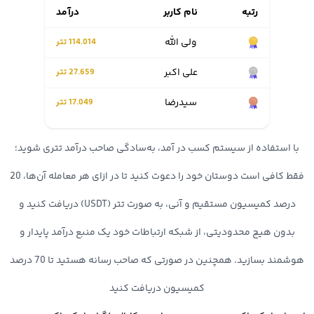
خود است. تصور کنید به دنبال فروش ارز دیجیتال و تبدیل رمز ارز به
رتبه
نام کاربر
درآمد
تومان هستید و میخواهید سریعا به حساب بانکی خود واریز نمایید؛ در
ولی الله
114.014 تتر
این شرایط اهمیت برداشت آنی دوچندان می شود. در صرافی اوکی
علی اكبر
27.659 تتر
اکسچنج واریز و برداشت به صورت آنی انجام شده و در کمترین زمان
سيدرضا
17.049 تتر
تسویه حساب شما صورت میگیرد.
با استفاده از سیستم کسب در آمد، به‌سادگی صاحب درآمد تتری شوید؛
4. پشتیبانی 24 ساعته
فقط کافی است دوستان خود را دعوت کنید تا در ازای هر معامله آن‌ها، 20
پشتیبانی صرافی اوکی اکسچنج یکی از بزرگترین مزیت های این پلتفرم
درصد کمیسیون مستقیم و آنی، به صورت تتر (USDT) دریافت کنید و
خرید و فروش رمز ارز است. شما در هر ساعت از شبانه روز میتوانید
بدون هیچ محدودیتی، از شبکه ارتباطات خود یک منبع درآمد پایدار و
مشکلات و سوالات خود را با تیم پشتیبانی در میان گذاشته و در کمترین
هوشمند بسازید. همچنین در صورتی که صاحب رسانه هستید تا 70 درصد
زمان پاسخ خود را دریافت کنید.
کمیسیون دریافت کنید