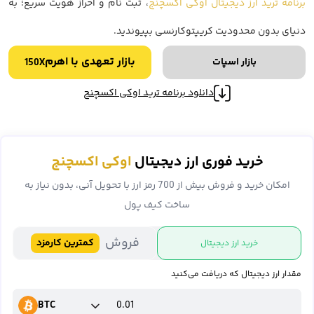
برنامه ترید ارز دیجیتال اوکی اکسچنج
، ثبت نام و احراز هویت سریع؛ به
دنیای بدون محدودیت کریپتوکارنسی بپیوندید.
بازار تعهدی با اهرم
بازار اسپات
150X
دانلود برنامه ترید اوکی اکسچنج
خرید فوری ارز دیجیتال
اوکی اکسچنج
امکان خرید و فروش بیش از 700 رمز ارز با تحویل آنی، بدون نیاز به
ساخت کیف پول
فروش
کمترین کارمزد
خرید ارز دیجیتال
مقدار ارز دیجیتال که دریافت می‌کنید
BTC