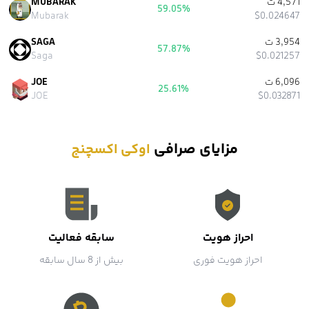
4,571 ت
MUBARAK
59.05%
Mubarak
$0.024647
3,954 ت
SAGA
57.87%
Saga
$0.021257
6,096 ت
JOE
25.61%
JOE
$0.032871
مزایای صرافی
اوکی اکسچنج
احراز هویت
سابقه فعالیت
احراز هویت فوری
بیش از 8 سال سابقه