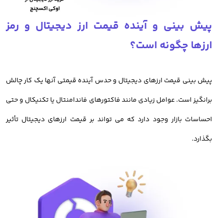
برای کاربران خود فعال کرده است. هم اکنون معامله گران ایرانی میتوانند
پیش بینی و آینده قیمت ارز دیجیتال و رمز
با کارمزد کم معامله خود را در اوکی اکسچنج انجام داده و از امکانات این
ارزها چگونه است؟
صرافی بهره مند شوند.
خرید ارز دیجیتال از صرافی اوکی اکسچنج
پیش بینی قیمت ارزهای دیجیتال و حدس آینده قیمتی آنها یک کار چالش
برانگیز است. عوامل زیادی مانند فاکتورهای فاندامنتال یا تکنیکال و حتی
قبل از بررسی
آموزش خرید ارز دیجیتال
باید بدانیم، معامله رمز ارزها و
احساسات بازار وجود دارد که می تواند بر قیمت ارزهای دیجیتال تأثیر
فروش و خرید ارزهای دیجیتال در صرافی اوکی اکسچنج دارای مزیت های
بگذارد.
بسیاری در میان صرافی های ایرانی است.
خرید رمز ارز از اوکی اکسچنج، امن ترین روش معامله ارزدیجیتال در ایران
است.
امنیت
صرافی معتبر ارز دیجیتال اوکی اکسچنج
، باعث شده تا کاربران با