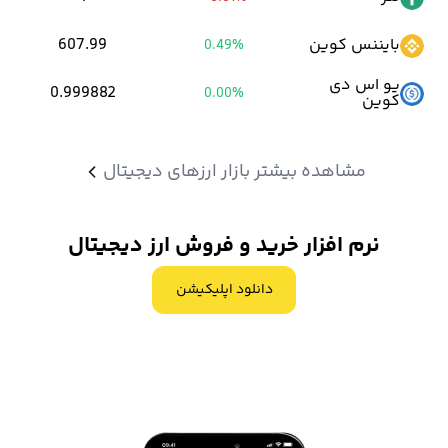
مراحل از جمله احراز هویت رایگان انجام میشود.
بایننس کوین
607.99
0.49%
اما توجه داشته باشید که خرید و فروش ارزهای دیجیتال در این صرافی
یو اس دی
0.999882
0.00%
مانند تمام پلتفرم های دیگر مشمول کارمزد است.
کوین
کارمزد صرافی اوکی اکسچنج
از دو طرف معامله یعنی هم سفارش گذار و
مشاهده بیشتر بازار ارزهای دیجیتال
هم سفارش بردار دریافت میشود.
نرم افزار خرید و فروش ارز دیجیتال
کارمزد معاملات در صرافی اوکی اکسچنج برای فرد سفارش گذار، 0.1 درصد
و سفارش بردار 0.11 درصد می باشد.
دانلود اپلیکیشن
در ادامه به بررسی مزایا اوکی اکسچنج خواهیم پرداخت.