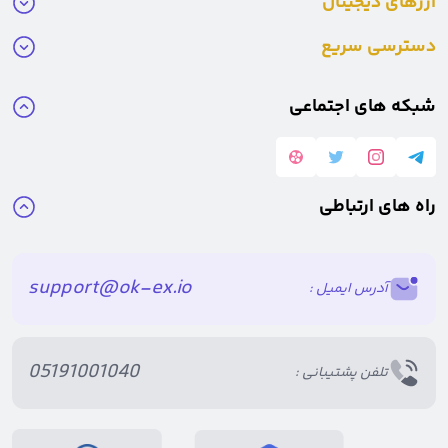
ارزهای دیجیتال
نگهداری می‌کنند، امکان پذیر است و سالیانه ۱۰ الی ۱۲ درصد سود می‌دهد.
دسترسی سریع
اگرچه دریافت کارت فیزیکی برای ایرانیان به دلیل تحریم در حال حاضر امکان
شبکه های اجتماعی
پذیر نمی‌باشد.
چه تعداد ارز کرونوس (CRO) در گردش است؟
راه های ارتباطی
مجموع عرضه کل CRO محدود به 30 میلیارد کوین است (البته پس از 70
support@ok-ex.io
آدرس ایمیل :
میلیارد CRO سوزانده شده در سال 2021)
کل عرضه ارز CRO برای پنج هدف مختلف زیر تخصیص خواهد یافت:
05191001040
تلفن پشتیبانی :
30٪ - توزیع ثانویه و مشوق های راه اندازی - به صورت دسته ای به صورت