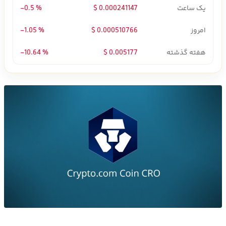
یک ساعت
0.000241147 $
-0.5 %
امروز
0.000510766 $
-1.05 %
هفته گذشته
0.005177 $
-10.64 %