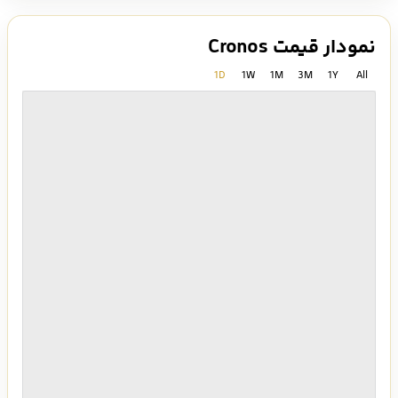
نمودار قیمت Cronos
1D
1W
1M
3M
1Y
All