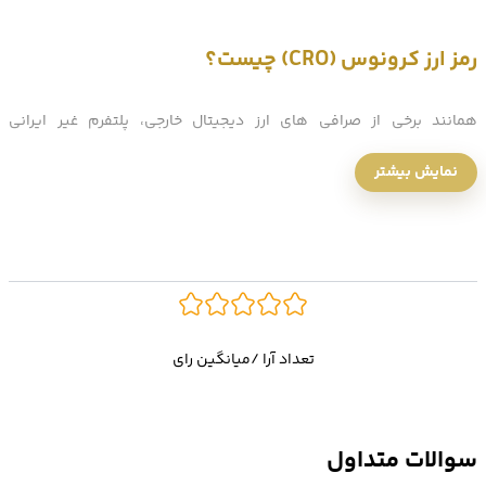
رمز ارز کرونوس (CRO) چیست؟
همانند برخی از صرافی های ارز دیجیتال خارجی، پلتفرم غیر ایرانی
Crypto.com هم رمز ارز بومی خود را با نام
کرونوس (Cronos)
که به اختصار
نمایش بیشتر
CRO
نیز نامیده می‌شود را بر بستر بلاک چین غیر متمرکز خودش برای ارائه
خدمات مالی ایجاد کرده است. به دلیل کاربرد این ارز و شهرتی که شرکت
Crypto.com در میان معامله‌گران خارجی دارد،
خرید CRO
به عنوان یکی از
گزینه‌های اصلی و محبوب تریدرها در جهت کسب سود است.
تعداد آرا /میانگین رای
زنجیره بلوکی (blockchain) کرونوس که از محصولات Crypto.com محسوب
می‌شود با هدف تسریع پذیرش جهانی ارزهای دیجیتال به‌عنوان ابزاری جهت
سوالات متداول