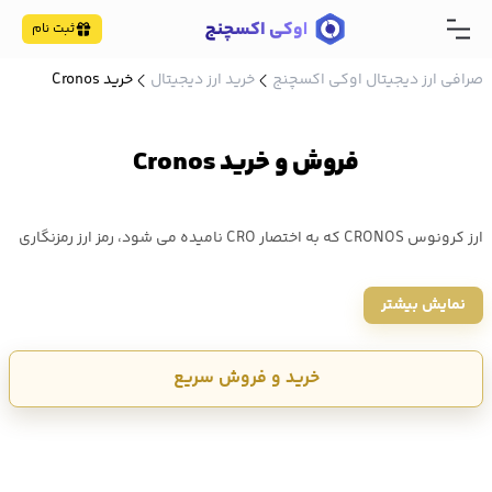
ثبت نام
صرافی ارز دیجیتال اوکی اکسچنج
خرید ارز دیجیتال
خرید Cronos
فروش و خرید Cronos
ارز کرونوس CRONOS که به اختصار CRO نامیده می شود، رمز ارز رمزنگاری
شده بومی زنجیره کرونوس است که یک بلاکچین غیرمتمرکز و منبع باز
نمایش بیشتر
شناخته میشود و توسط شرکت CRYPTO.COM توسعه داده شده است و
توکن صرافی کریپتو دات کام به شمار می آید. خرید ارز CRO از اوکی
خرید و فروش سریع
اکسچنج با کمترین کارمزد انجام می شود و همچنین امکان فروش آن نیز
میسر است. اطلاع از قیمت کرونوس CRO به صورت لحظه ای به همراه