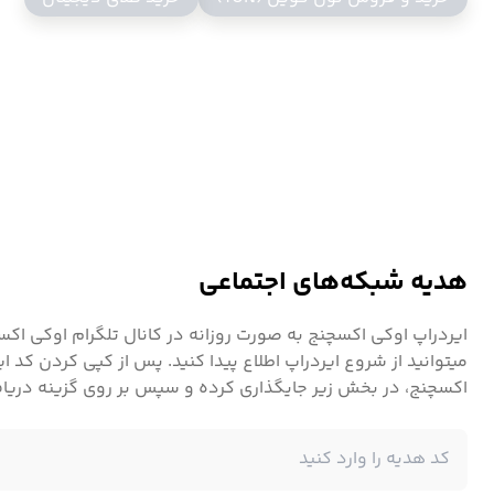
مبادله این ارز دیجیتال باشید.
در میان صرافی های ایرانی و خارجی مانند بایننس، بای بیت و 
اوکی اکسچنج است.
زیاد، امنیت بالا و دسترسی به
هدیه شبکه‌های اجتماعی
مطمئن را برای خرید و فروش ارز های دیجیتال مانند ارز پنگوئن PENGU فراهم ساخته است.
ایردراپ اوکی اکسچنج به صورت روزانه در کانال تلگرام اوکی ا
میتوانید از شروع ایردراپ اطلاع پیدا کنید. پس از کپی کردن کد ای
اکسچنج، در بخش زیر جایگذاری کرده و سپس بر روی گزینه دریا