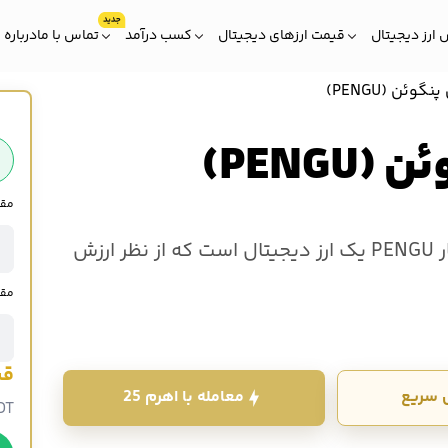
ارز دیجیتال
قیمت ارزهای دیجیتال
کسب درآمد
تماس با ما
درباره 
گوئن (PENGU)
PENG)
مقدار 
پاجی پنگوئن (PENGU) PUDGY PENGUINS به اختصار PENGU یک ارز دیجیتال است که از نظر ارزش
بازار در رتبه 85 کوین مارکت کپ قرار دارد. خرید و فروش پاجی پنگوئن (PENGU) PENGU در صرافی
مقد
د.
قی
 سریع
معامله با اهرم 25
DT