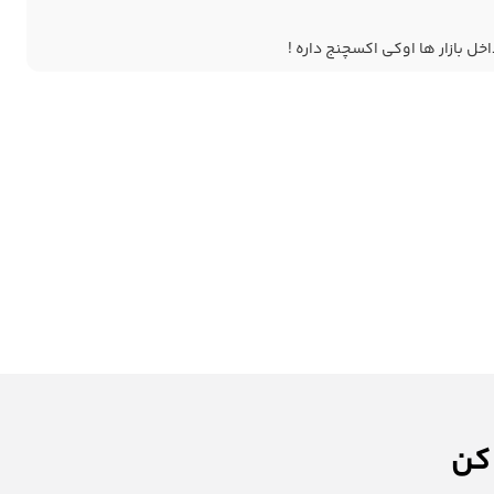
خل بازار ها اوکی اکسچنج داره !
 کن