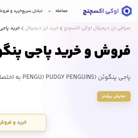
معامله
تبادل سریع
خرید و فروش 
صرافی ارز دیجیتال اوکی اکسچنج
خرید ارز دیجیتال
خرید پاجی پن
فروش و خرید پاجی پنگوئن (U
نمایش بیشتر
اوکی اکسچنج با حداقل کارمزد انجام می شود. قیمت PENGU امروز 1,163 تومان میباش
خرید و فروش