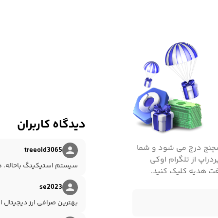
چنانچه شما نیز به دنبال سرمایه گذاری در رمز ارز و میم کوین PENGU هستید، ابتدا باید به دنبال صرافی معتبر و امن برای
غیره؛
بهترین صرافی خرید ارز PENGU
،
صرافی ارز دیجیتال
این صرافی امن ایرانی علاوه بر دارا بودن ویژگی های منحصر به فرد مانند پشتیبانی 24 ساعته، عمق بازار و حجم معاملات
 بیش از 700 رمز ارز؛ مشکلات و چالش های صرافی های خارجی را نداشته و بستری امن و
دیدگاه کاربران
کسچنج درج می شود و شما
treeold3065
ردراپ از تلگرام اوکی
سیستم استیکینگ باحاله. ه
فت هدیه کلیک کنید.
se2023
بهترین صرافی ارز دیجیتال ای