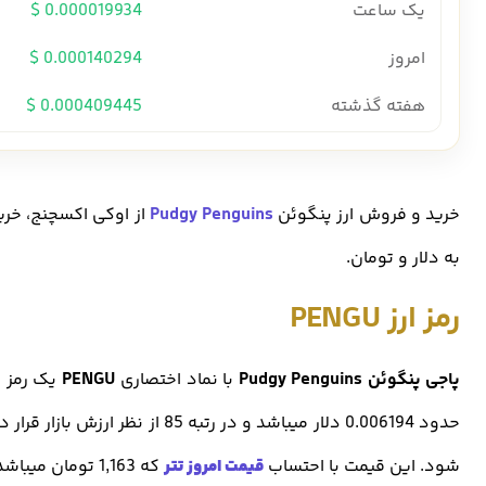
یک ساعت
0.000019934 $
امروز
0.000140294 $
هفته گذشته
0.000409445 $
خرید و فروش ارز پنگوئن
Pudgy Penguins
به دلار و تومان.
رمز ارز PENGU
پاجی پنگوئن Pudgy Penguins
با نماد اختصاری
PENGU
یک رمز ا
حدود 0.006194 دلار میباشد و در رتبه 85 از نظر ارزش بازار قرار دارد .
شود. این قیمت با احتساب
قیمت امروز تتر
که 1,163 تومان میباشد، محاسبه شده است.