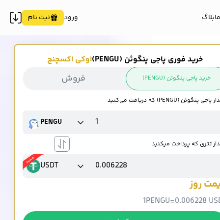
ما
بلاگ
ورود
ثبت نام
خرید فوری پاجی پنگوئن (PENGU)
اوکی اکسچنج
فروش
خرید پاجی پنگوئن (PENGU)
پاجی پنگوئن (PENGU) که دریافت می‌کنید
PENGU
ار تتری که پرداخت میکنید
USDT
مت روز
1
PENGU
=
0.006228 US