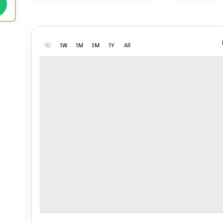
1D
1W
1M
3M
1Y
All