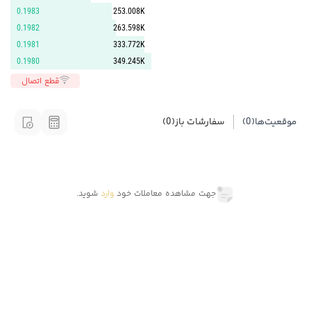
0.1983
253.008K
0.1982
263.598K
0.1981
333.772K
0.1980
349.245K
قطع اتصال
موقعیت‌ها
(0)
سفارشات باز
(0)
جهت مشاهده معاملات خود
وارد
شوید.