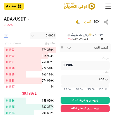
ثبت نام
ADA/USDT
10X
آسان
0.65%
موجودی
زمان/فاندینگ
0.0001
0
0%
/-22:-13:-49
مقدار
قیمت به تتر
قیمت ثابت
0.1993
374.350K
0.1992
315.993K
قیمت
0.1991
268.892K
0.1990
279.510K
مقدار
0.1989
160.114K
ADA
0.1988
274.976K
0.1987
54
25 %
50 %
75 %
100 %
$0.1986
ورود برای خرید ADA
0.1986
153.020K
0.1985
332.387K
ورود برای فروش ADA
0.1984
201.682K