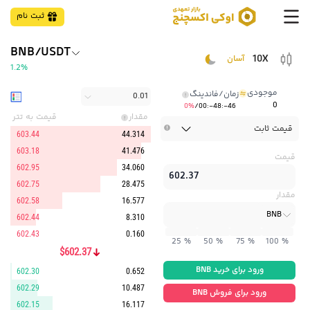
ثبت نام
BNB/USDT
10X
آسان
1.2%
موجودی
زمان/فاندینگ
0.01
0
0%
/00:-48:-46
مقدار
قیمت به تتر
قیمت ثابت
603.44
44.314
603.18
41.476
قیمت
602.95
34.060
602.75
28.475
مقدار
602.58
16.577
BNB
602.44
8.310
602.43
0.160
25 %
50 %
75 %
100 %
$602.37
ورود برای خرید BNB
602.30
0.652
602.29
10.487
ورود برای فروش BNB
602.15
16.117