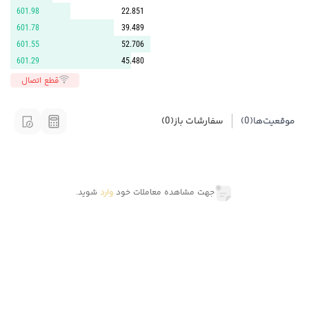
601.98
22.851
601.78
39.489
601.55
52.706
601.29
45.480
قطع اتصال
موقعیت‌ها
(0)
سفارشات باز
(0)
جهت مشاهده معاملات خود
وارد
شوید.