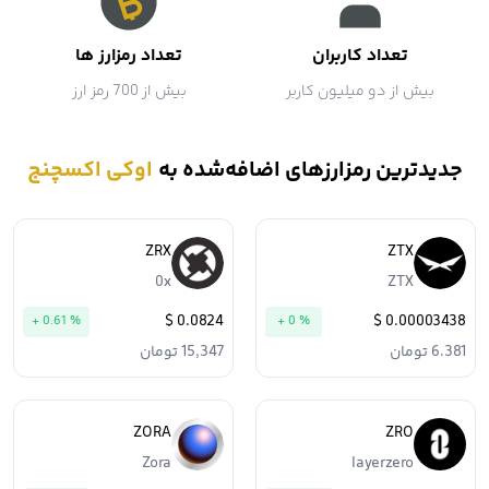
تعداد کاربران
تعداد رمزارز ها
بیش از دو میلیون کاربر
بیش از 700 رمز ارز
جدیدترین رمزارزهای اضافه‌شده به
اوکی اکسچنج
ZRX
ZTX
0x
ZTX
0.0824 $
0.00003438 $
+ 0.61 %
+ 0 %
6.381 تومان
15,347 تومان
ZORA
ZRO
Zora
layerzero