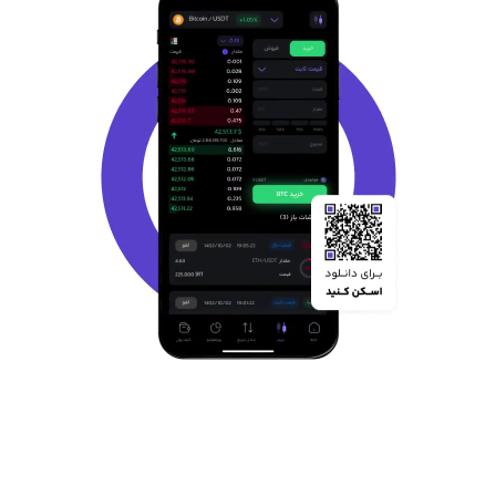
ویژگی های صرافی ارز دیجیتال ایرانی اوکی
اکسچنج
1. امنیت بالا
یکی از مهمترین مزیت های صرافی اوکی اکسچنج، امنیت بالا این صرافی
ایرانی است. اوکی اکسچنج با افزودن کد دو مرحله ای امنیت حساب کاربران
را افزایش داده و شما میتوانید با خیال راحت و بدون دغدغه از خدمات
صرافی امن اوکی اکسچنج بهره مند شوید. علاوه بر امنیت حساب کاربری،