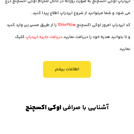
ایردراپ اوکی اکسچنج به صورت روزانه در
کانال تلگرام اوکی اکسچنج
درج
5. رابط کاربری آسان
می شود و شما میتوانید از شروع ایردراپ اطلاع پیدا کنید.
رابط کاربری نیز مزیتی است که به کاربران این امکان را می دهد تا به صورت
کد ایردراپ امروز اوکی اکسچنج
10HnP6lw
را از طریق مسیر زیر وارد کنید
شفاف و آسان بتوانند معامله و خرید و فروش خود را انجام دهند. از این
و تا بتوانید هدیه خود را دریافت نمایید.
دریافت جایزه ایردراپ
کلیک
جهت صرافی اوکی اکسچنج دارای رابط کاربری مناسب است و راحتی
نمایید
استفاده از این صرافی زبانزد معامله گران ایرانی است.
اطلاعات بیشتر
6. تنوع تعداد رمز ارز (بیش از 700 رمزارز)
اوکی اکسچنج امکان معامله بیش از 700 رمز ارز را در پلتفرم خود ایجاد
کرده است و از این منظر در میان محدود صرافی های ایرانی است که
آشنایی با صرافی
اوکی اکسچنج
تعداد بالا رمز ارز را در اختیار کاربران قرار داده تا بتوانند بدون محدودیت به
دنیا کریپتوکارنسی دسترسی داشته باشند.