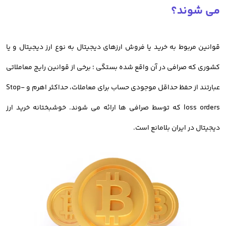
کاربران ایرانی به صرافی های خارجی، ریسک از دست رفتن دارایی آنها
می شوند؟
وجود دارد.
قوانین مربوط به خرید یا فروش ارزهای دیجیتال به نوع ارز دیجیتال و یا
تفاوتی ندارد که معامله گران به دنبال خرید بیت کوین هستند یا خرید و
کشوری که صرافی در آن واقع شده بستگی ؛ برخی از قوانین رایج معاملاتی
فروش رمز ارز دیگر؛ نکته ای که باید به آن توجه داشت، انتخاب
بهترین
عبارتند از حفظ حداقل موجودی حساب برای معاملات، حداکثر اهرم و Stop-
صرافی خرید رمز ارز دارای مجوز
است.
loss orders که توسط صرافی ها ارائه می شوند. خوشبختانه خرید ارز
در حال حاضر
صرافی آنلاین خرید ارز دیجیتال اوکی اکسچنج
با سابقه بیش
دیجیتال در ایران بلامانع است.
از 8 سال، امکان معامله بیش از 700 رمز ارز را برای کاربران خود ایجاد کرده
است.
خرید تمامی ارزها مانند بیت کوین 24 ساعته و به صورت آنلاین در دسترس
کاربران است.