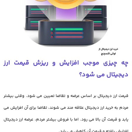
از دیگر مسائلی که کاربران با آن رو به رو هستند،
خرید ارز دیجیتال بدون
احراز هویت
است
اما خوب است بدانید که تایید هویت کاربران باعث افزایش امنیت پلتفرم
میشود و به نفع شما است.
چه چیزی موجب افزایش و ریزش قیمت ارز
صرافی اوکی اکسچنج چالش احراز هویت را برای کاربران حل کرده و فرایند
دیجیتال می شود؟
ساخت حساب کاربری و احراز هویت شما در کمترین زمان ممکن انجام
میشود.
قیمت ارز دیجیتال بر اساس عرضه و تقاضا تعیین می شود. وقتی بیشتر
در ادامه به بررسی خرید رمز ارز از صرافی اوکی اکسچنج می پردازیم.
مردم به خرید ارز دیجیتال علاقه مند می شوند، تقاضا برای آن افزایش می
یابد و قیمت آن بالا می رود. اما با فروش بیشتر مردم، عرضه ارز دیجیتال
افزایش یافته و قیمت آن کاهش می یابد.