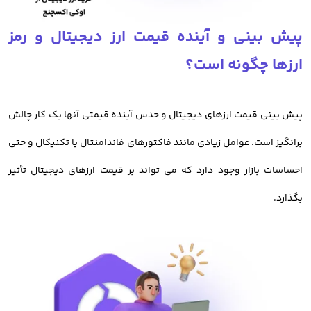
برای کاربران خود فعال کرده است. هم اکنون معامله گران ایرانی میتوانند
پیش بینی و آینده قیمت ارز دیجیتال و رمز
با کارمزد کم معامله خود را در اوکی اکسچنج انجام داده و از امکانات این
ارزها چگونه است؟
صرافی بهره مند شوند.
خرید ارز دیجیتال از صرافی اوکی اکسچنج
پیش بینی قیمت ارزهای دیجیتال و حدس آینده قیمتی آنها یک کار چالش
برانگیز است. عوامل زیادی مانند فاکتورهای فاندامنتال یا تکنیکال و حتی
قبل از بررسی
آموزش خرید ارز دیجیتال
باید بدانیم، معامله رمز ارزها و
احساسات بازار وجود دارد که می تواند بر قیمت ارزهای دیجیتال تأثیر
فروش و خرید ارزهای دیجیتال در صرافی اوکی اکسچنج دارای مزیت های
بگذارد.
بسیاری در میان صرافی های ایرانی است.
خرید رمز ارز از اوکی اکسچنج، امن ترین روش معامله ارزدیجیتال در ایران
است.
امنیت
صرافی معتبر ارز دیجیتال اوکی اکسچنج
، باعث شده تا کاربران با