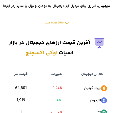
دیجیتال،
ابزاری برای تبدیل ارز دیجیتال به تومان و ریال یا سایر رمز ارزها
است.
مشاهده همه
پشتیبانی از تعداد بالای ارزهای دیجیتال نیز یکی دیگر از ویژگی های قابل
توجه این صرافی است.
آخرین قیمت ارزهای دیجیتال در بازار
اسپات
اوکی اکسچنج
همچنین اوکی اکسچنج نیز به عنوان
صرافی تبدیل ارز دیجیتال به تومان
،
مورد توجه بسیاری از کاربران ایرانی قرار گرفته است.
نام ارز دیجیتال
تغییرات
قیمت تتر
از دیگر دغدغه های سرمایه گذاران ارزهای دیجیتال، هزینه های صرافی
بیت کوین
64,801
-0.24%
است.
اتریوم
1,919
0.04%
خوشبختانه ثبت نام در
صرافی رمزارز اوکی اکسچنج
هزینه ندارد و تمام
تتر
1
-0.02%