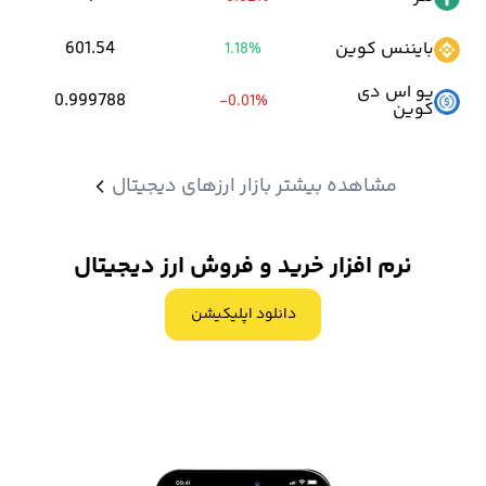
مراحل از جمله احراز هویت رایگان انجام میشود.
بایننس کوین
601.54
1.18%
اما توجه داشته باشید که خرید و فروش ارزهای دیجیتال در این صرافی
یو اس دی
0.999788
-0.01%
مانند تمام پلتفرم های دیگر مشمول کارمزد است.
کوین
کارمزد صرافی اوکی اکسچنج
از دو طرف معامله یعنی هم سفارش گذار و
مشاهده بیشتر بازار ارزهای دیجیتال
هم سفارش بردار دریافت میشود.
نرم افزار خرید و فروش ارز دیجیتال
کارمزد معاملات در صرافی اوکی اکسچنج برای فرد سفارش گذار، 0.1 درصد
و سفارش بردار 0.11 درصد می باشد.
دانلود اپلیکیشن
در ادامه به بررسی مزایا اوکی اکسچنج خواهیم پرداخت.