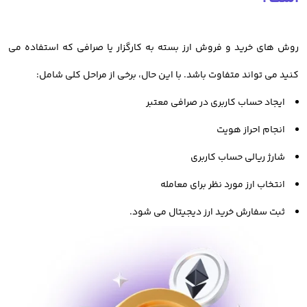
بدانید چگونه به صورت فاندامنتال و تکنیکال، ارزهای دیجیتال را
روش های خرید و فروش ارز بسته به کارگزار یا صرافی که استفاده می
بررسی کنید. یا حتی بدانید چه عواملی در تغییر قیمت ارزهای
کنید می تواند متفاوت باشد. با این حال، برخی از مراحل کلی شامل:
دیجیتال تاثیر گذار است.
ایجاد حساب کاربری در صرافی معتبر
همچنین اطلاع از تاریخچه و اهداف هر پروژه، اهمیت بسیاری دارد.
انجام احراز هویت
انتخاب صرافی ارز دیجیتال معتبر
شارژ ریالی حساب کاربری
انتخاب ارز مورد نظر برای معامله
در دومین قدم برای معامله ارزدیجیتال، بایستی صرافی معتبر و
ثبت سفارش خرید ارز دیجیتال می شود.
امنی را برای خرید و فروش انتخاب کنید. این صرافی باید ویژگی های
یک صرافی مناسب را که قبلتر بررسی کرده ایم، داشته باشد تا
بتوانید با امنیت بالا، به راحتی و با کمترین ریسک اقدام به معامله و
خرید و فروش دارایی های دیجیتال کنید.