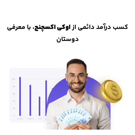
دارایی کاربران نیاز به واسطه ی تمهیدات پیشرفته، در برابر هک و یا
مسدود شدن دارایی کاربران ایمن شده است.
کسب درآمد دائمی از
اوکی اکسچنج
، با معرفی
دوستان
2. داشتن اپلیکیشن و نرم افزار خرید و فروش ارز
دیجیتال
از دیگر مزیت های اوکی اکسچنج، داشتن برنامه ترید در دو نسخه اندروید
و ios است که دسترسی کاربران به بازار رمزارزها را بسیار آسان کرده و در هر
لحظه میتوانید به بازار ارزهای دیجیتال دسترسی داشته باشید.
3. واریز و برداشت آنی
یکی از مهمترین دغدغه های معامله گران ایرانی، نقد کردن سریع دارایی