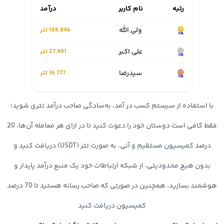
خود است. تصور کنید به دنبال فروش ارز دیجیتال و تبدیل رمز ارز به
رتبه
نام کاربر
درآمد
تومان هستید و میخواهید سریعا به حساب بانکی خود واریز نمایید؛ در
ولی الله
108.846 تتر
این شرایط اهمیت برداشت آنی دوچندان می شود. در صرافی اوکی
علی اكبر
27.491 تتر
اکسچنج واریز و برداشت به صورت آنی انجام شده و در کمترین زمان
سيدرضا
16.777 تتر
تسویه حساب شما صورت میگیرد.
با استفاده از سیستم کسب در آمد، به‌سادگی صاحب درآمد تتری شوید؛
4. پشتیبانی 24 ساعته
فقط کافی است دوستان خود را دعوت کنید تا در ازای هر معامله آن‌ها، 20
پشتیبانی صرافی اوکی اکسچنج یکی از بزرگترین مزیت های این پلتفرم
درصد کمیسیون مستقیم و آنی، به صورت تتر (USDT) دریافت کنید و
خرید و فروش رمز ارز است. شما در هر ساعت از شبانه روز میتوانید
بدون هیچ محدودیتی، از شبکه ارتباطات خود یک منبع درآمد پایدار و
مشکلات و سوالات خود را با تیم پشتیبانی در میان گذاشته و در کمترین
هوشمند بسازید. همچنین در صورتی که صاحب رسانه هستید تا 70 درصد
زمان پاسخ خود را دریافت کنید.
کمیسیون دریافت کنید