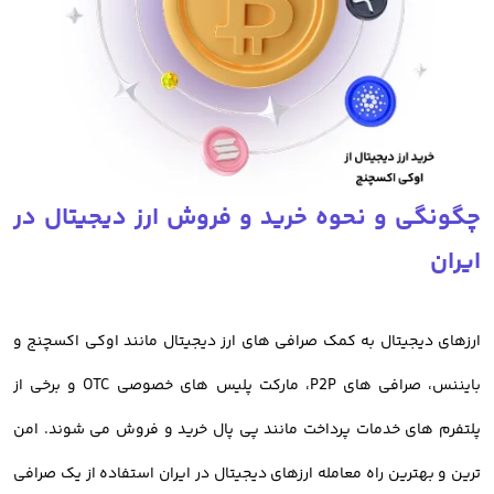
تفاوت صرافی ایرانی و خارجی
صرافی های خارجی ارز دیجیتال مانند بایننس، کوین بیس، بای بیت و سایر
صرافی های خارجی امکانات جالبی دارند اما مهمترین دلیلی که باعث شده
تا صرافی های ایرانی انتخاب هوشمندانه تری برای معامله ارز دیجیتال در
چگونگی و نحوه خرید و فروش ارز دیجیتال در
ایران باشند، تحریم کاربران ایرانی است.
ایران
با توجه به تحریم کاربران ایرانی در صرافی های خارجی، امکان معامله برای
آنها میسر نمیباشد و ریسک مسدود شدن دارایی معامله گران ایرانی
ارزهای دیجیتال به کمک صرافی های ارز دیجیتال مانند اوکی اکسچنج و
وجود دارد. در این صورت امن ترین روش معامله ارز دیجیتال برای ایرانیان،
بایننس، صرافی های P2P، مارکت پلیس های خصوصی OTC و برخی از
استفاده از خدمات صرافی های ایرانی است
پلتفرم های خدمات پرداخت مانند پی پال خرید و فروش می شوند. امن
ترین و بهترین راه معامله ارزهای دیجیتال در ایران استفاده از یک صرافی
خرید ارز دیجیتال