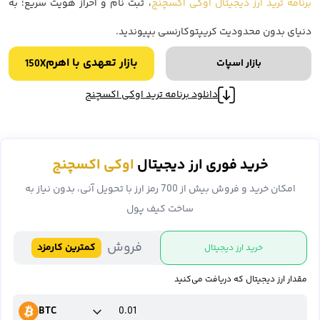
برنامه ترید ارز دیجیتال اوکی اکسچنج
، ثبت نام و احراز هویت سریع؛ به
دنیای بدون محدودیت کریپتوکارنسی بپیوندید.
بازار تعهدی با اهرم
بازار اسپات
150X
دانلود برنامه ترید اوکی اکسچنج
خرید فوری ارز دیجیتال
اوکی اکسچنج
امکان خرید و فروش بیش از 700 رمز ارز با تحویل آنی، بدون نیاز به
ساخت کیف پول
فروش
کمترین کارمزد
خرید ارز دیجیتال
مقدار ارز دیجیتال که دریافت می‌کنید
BTC