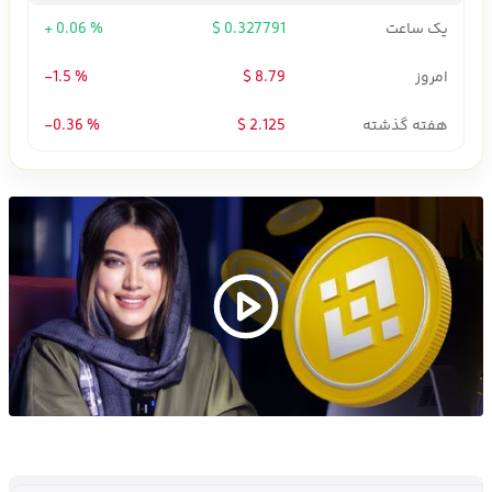
یک ساعت
0.327791 $
+ 0.06 %
امروز
8.79 $
-1.5 %
هفته گذشته
2.125 $
-0.36 %