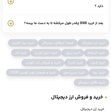
دارد ؟
BNB امروز ۱۴۰۵/۵/۱۶ ، معادل 587.2 دلار است که با احتساب
قیمت تتر
امروز
، 110,276,308 تومان معامله می شود.
بعد از خرید BNB چقدر طول میکشه تا به دست ما برسه؟
خرید BNB
خرید ارز دیجیتال
قیمت ارزهای دیجیتال
خرید بیت کوین
یکی از پرطرفدارترین و البته پرکاربردترین آلت کوین ها در بازار ارزهای
خرید اتریوم
خرید ریپل
خرید دوج کوین
خرید تتر
دیجیتال،
ارز بایننس کوین
یا BNB است.
خرید بایننس کوین
چه برای سرمایه
خرید ترون
خرید شیبا
خرید و فروش نات کوین
گذاری و یا پرداخت کارمزد و حتی استکینگ، بسیار مورد توجه معامله گران
خرید پپه
خرید بیبی دوج
خرید و فروش تون کوین (TON)
است.
خرید طلای دیجیتال
از آنجایی که BNB،
ارز دیجیتال صرافی بایننس
نیز به شمار می آید، اعتبار
خوبی در بازار کریپتوکارنسی به دست آورده و در میان ده ارز برتر بازار ارزهای
خرید و فروش ارز دیجیتال
دیجیتال قرار گرفته است.
خرید ارز دیجیتال