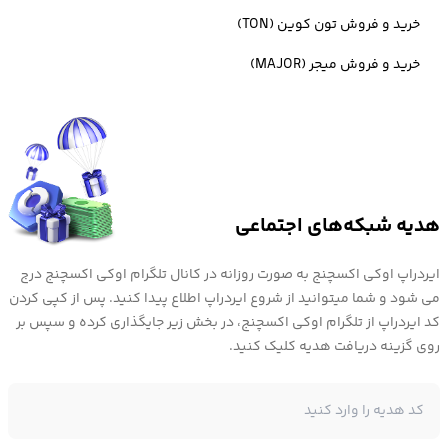
ارزهای دیجیتال است که با رسیدن به سقف تاریخی خود، توجهات بسیاری را
خرید و فروش تون کوین (TON)
جلب کرد. ارز دیجیتال بایننس کوین که با نماد BNB شناخته می شود، رمز ارز
خرید و فروش میجر (MAJOR)
وابسته به صرافی بایننس است و در انجام خدمات این صرافی کاربرد دارد.
با توجه به اعتبار صرافی بایننس،
خرید ارز BNB
همیشه یکی از گزینه های
معامله گران بوده و پتانسیل رشد بالایی برای این ارز پیش بینی میشود.
هدیه شبکه‌های اجتماعی
در حال حاضر ارز دیجیتال بایننس ، اعتبار خوبی در بازار کریپتوکارنسی به
دست آورده و در میان ده ارز برتر بازار ارزهای دیجیتال قرار گرفته است.
ایردراپ اوکی اکسچنج به صورت روزانه در کانال تلگرام اوکی اکسچنج درج
می شود و شما میتوانید از شروع ایردراپ اطلاع پیدا کنید. پس از کپی کردن
کد ایردراپ از تلگرام اوکی اکسچنج، در بخش زیر جایگذاری کرده و سپس بر
خرید بایننس کوین
چه برای سرمایه گذاری و یا پرداخت کارمزد و حتی
روی گزینه دریافت هدیه کلیک کنید.
استکینگ، بسیار مورد توجه معامله گران است.
چنانچه شما نیز علاقه مند به
خرید BNB
و سرمایه گذاری در این ارز هستید،