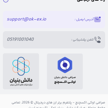
برای ثبت نام کافیست شماره تماس خود را وارد کرده و پس از تعریف رمز
support@ok-ex.io
آدرس ایمیل :
عبور، کد ارسال شده به شماره تماستان را وارد نمایید.
در مرحله بعد باید مراحل احراز هویت را تکمیل کنید. برای تکمیل احراز هویت،
05191001040
تلفن پشتیبانی :
کافیست یک سلفی با کارت ملی خود ارسال نمایید.
3.معامله BNB
پس از تکمیل مراحل احراز هویت می توانید برای خرید ارز BNB اقدام نمایید.
اولین لازمه خرید بایننس کوین، شارژ حساب کاربری خود است. شما می
توانید هم به صورت ریالی و هم تتری حساب خود را شارژ کنید.
صرافی اوکی اکسچنج
- پلتفرم برتر ارز های دیجیتال © 2026. تمامی
پس از اینکه حساب خود را شارژ کردید، می توانید از بخش تبادل سریع اقدام