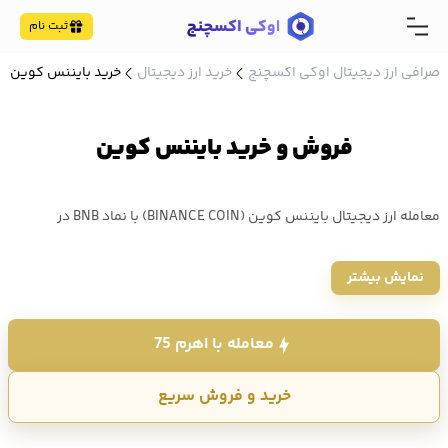
ثبت نام
صرافی ارز دیجیتال اوکی اکسچنج
خرید ارز دیجیتال
خرید بایننس کوین
فروش و خرید بایننس کوین
معامله ارز دیجیتال بایننس کوین (BINANCE COIN) با نماد BNB در
سریعترین زمان و با کمترین کارمزد در صرافی اوکی اکسچنج - خرید و
نمایش بیشتر
فروش ارز BNB با حداقل 10 هزار تومان و بدون احراز هویت طولانی - قیمت
BNB امروز مورخ ۱۴۰۵/۵/۱۶ ، 587.2 دلار میباشد که معادل 110,276,308
معامله با اهرم 75
تومان است.
خرید و فروش سریع