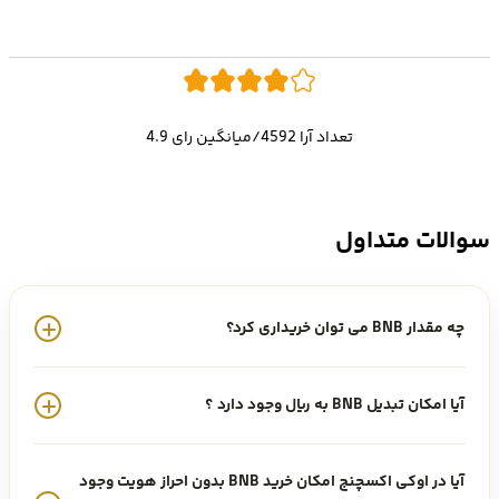
بایننس کوین (BNB) چیست؟
چه کسانی بنیانگذار کوین بایننس هستند؟
موارد استفاده از بایننس کوین (BNB)
تعداد آرا 4592/میانگین رای 4.9
دریافت ایردراپ اوکی اکسچنج
سوالات متداول
ارز BNB
چه مقدار BNB می توان خریداری کرد؟
در پاسخ به این سوال که ارز BNB چیست؟ میتوان گفت:
ارز دیجیتال بایننس کوین که با نماد BNB معامله می شود، در رتبه 4 از نظر
آیا امکان تبدیل BNB به ریال وجود دارد ؟
ارزش بازار یا مارکت کپ قرار دارد. خرید و فروش ارز بایننس کوین BNB در
آیا در اوکی اکسچنج امکان خرید BNB بدون احراز هویت وجود
صرافی اوکی اکسچنج فراهم شده است. همچنین
قیمت بایننس کوین