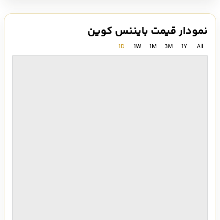
نمودار قیمت بایننس کوین
1D
1W
1M
3M
1Y
All