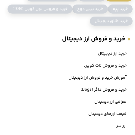
این پروژه به عنوان یک پلتفرم غیرمتمرکز توصیف می شود که بر اشتراک
خرید پپه
خرید بیبی دوج
خرید و فروش تون کوین (TON)
محتوا و سرگرمی متمرکز است - و به همین منظور ، در سال 2018 یکی از
خرید طلای دیجیتال
بزرگترین سرویس های اشتراک گذاری فایل به نام
بیت تورنت
را تصاحب کرد.
خرید و فروش ارز دیجیتال
به طور کلی، ترون اهداف خود را به شش فاز تقسیم کرده است. این موارد
خرید ارز دیجیتال
شامل ارائه خدمات اشتراک گذاری فایل توزیع شده ساده، هدایت تولید
خرید و فروش نات کوین
محتوا از طریق پاداش های مالی ، اجازه دادن به سازندگان محتوا برای راه
آموزش خرید و فروش ارز دیجیتال
اندازی توکن های شخصی خود و عدم تمرکز در صنعت بازی است.
خرید و فروش داگز (Dogs)
ترون همچنین یکی از محبوب ترین بلاک چین ها برای ساخت DApps است.
صرافی ارز دیجیتال
قیمت ارزهای دیجیتال
ارز تتر