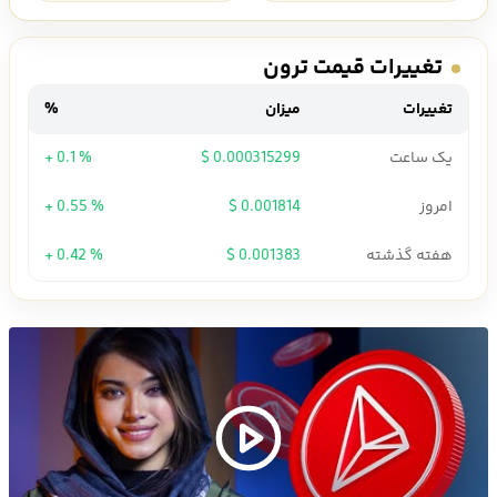
تغییرات قیمت ترون
تغییرات
میزان
%
یک ساعت
0.000315299 $
+ 0.1 %
امروز
0.001814 $
+ 0.55 %
هفته گذشته
0.001383 $
+ 0.42 %