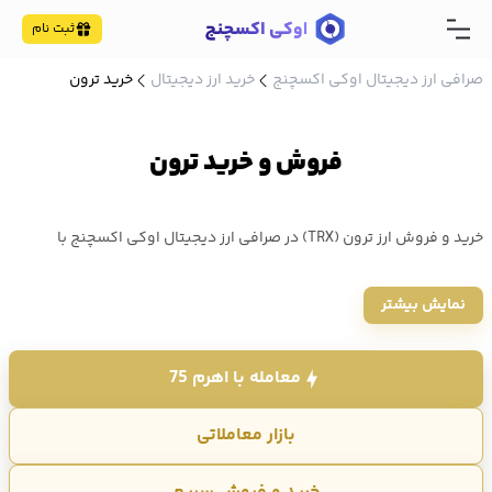
ثبت نام
صرافی ارز دیجیتال اوکی اکسچنج
خرید ارز دیجیتال
خرید ترون
فروش و خرید ترون
خرید و فروش ارز ترون (TRX) در صرافی ارز دیجیتال اوکی اکسچنج با
کمترین کارمزد انجام می شود. خرید ترون با مبلغ کم (10 هزار تومان) و
نمایش بیشتر
بدون احراز هویت طولانی. قیمت امروز ترون ۱۴۰۵/۵/۱۸ ، 0.329524 دلار
معامله می شود که با نرخ تتر امروز معادل 61,291 تومان است.
معامله با اهرم 75
بازار معاملاتی