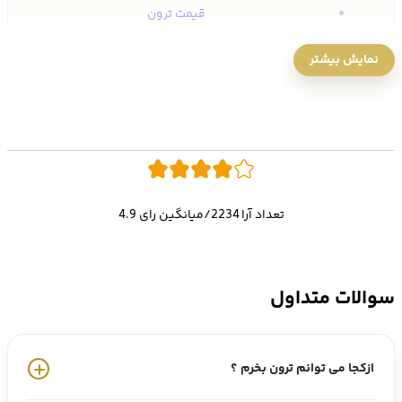
قیمت ترون
پیش بینی قیمت ترون
نمایش بیشتر
آیا ترون آینده ای دارد؟
ترون برای چه مواردی استفاده می شود؟
آیا ترون می تواند به 1 دلار برسد؟
فروش ترون
تعداد آرا 2234/میانگین رای 4.9
خرید ارز دیجیتال ترون در ایران
چه کسانی بنیانگذار ترون هستند؟
سوالات متداول
چه چیزی ترون را منحصر به فرد می کند؟
دریافت ایردراپ اوکی اکسچنج
ازکجا می توانم ترون بخرم ؟