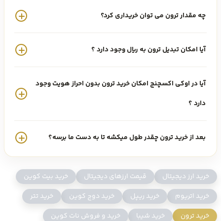
ترون (TRX) چیست؟
چه مقدار ترون می توان خریداری کرد؟
ارز دیجیتال ترون (TRON) که با نماد TRX خرید و فروش می شود، یکی از
آیا امکان تبدیل ترون به ریال وجود دارد ؟
رمزارزها و آلت کوین های پرطرفدار است که در سال 2017 عرضه شده است.
آیا در اوکی اکسچنج امکان خرید ترون بدون احراز هویت وجود
قیمت ترون امروز ۱۴۰۵/۵/۱۸ ، 0.329524 دلار معامله می شود که با نرخ تتر
دارد ؟
امروز معادل 61,291 تومان است.
بعد از خرید ترون چقدر طول میکشه تا به دست ما برسه؟
ترون یک سیستم عامل مبتنی بر بلاک چین است که هدف آن اطمینان از
مناسب بودن این فناوری برای استفاده روزمره است. در حالی که رمزارز بیت
خرید ارز دیجیتال
قیمت ارزهای دیجیتال
خرید بیت کوین
کوین می تواند حداکثر شش تراکنش در ثانیه و اتریوم تا 25 تراکنش را
خرید اتریوم
خرید ریپل
خرید دوج کوین
خرید تتر
انجام دهد ، ترون ادعا می کند که شبکه اش دارای ظرفیت 2000 TPS است.
خرید ترون
خرید شیبا
خرید و فروش نات کوین