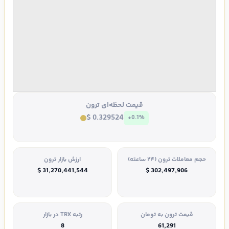
قیمت لحظه‌ای ترون
$ 0.329524
+0.1%
حجم معاملات ترون (۲۴ ساعته)
ارزش بازار ترون
$ 31,270,441,544
$ 302,497,906
قیمت ترون به تومان
رتبه TRX در بازار
8
61,291