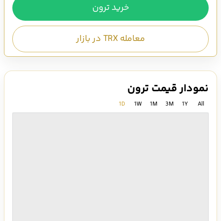
خرید ترون
معامله TRX در بازار
نمودار قیمت ترون
1D
1W
1M
3M
1Y
All