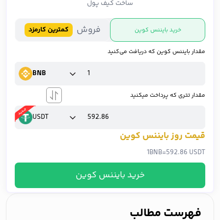
ساخت کیف پول
فروش
کمترین کارمزد
خرید بایننس کوین
مقدار بایننس کوین که دریافت می‌کنید
BNB
مقدار تتری که پرداخت میکنید
USDT
قیمت روز بایننس کوین
1
BNB
=
592.86 USDT
خرید بایننس کوین
فهرست مطالب