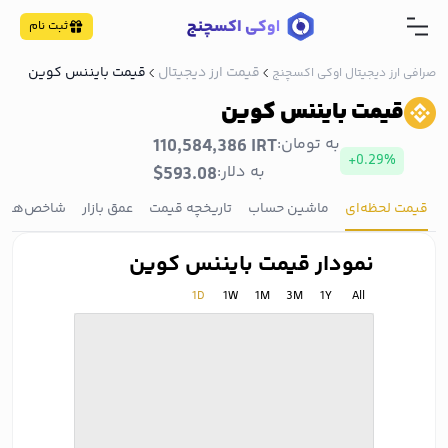
ثبت نام
قیمت ارز دیجیتال
قیمت بایننس کوین
صرافی ارز دیجیتال اوکی اکسچنج
قیمت بایننس کوین
به تومان:
110,584,386 IRT
+0.29%
به دلار:
$593.08
قیمت لحظه‌ای
ماشین حساب
تاریخچه قیمت
عمق بازار
شاخص‌ها
نمودار قیمت بایننس کوین
1D
1W
1M
3M
1Y
All