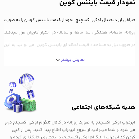
نمودار قیمت بایننس کوین
صرافی ارز دیجیتال اوکی اکسچنج، نمودار قیمت بایننس کوین را به صورت
روزانه، ماهانه، هفتگی، سه ماهه و سالانه در اختیار کاربران قرار میدهد.
در صورت نیاز به مشاهده قیمت لحظه ای بایننس کوین، می توانید به این
صفحه مراجعه کرده و نمودار قیمت BNB را رصد کنید.
نمایش بیشتر
تحلیل قیمت بایننس کوین
بایننس کوین (BNB)
یکی از رمز ارزهای محبوب بازار است دارای مارکت کپ
یا ارزش بازار بالایی است. ارز BNB نقش مهمی در اکوسیستم صرافی
هدیه شبکه‌های اجتماعی
بایننس، بزرگترین صرافی ارز دیجیتال جهان، بر عهده دارد. در سال های
ایردراپ اوکی اکسچنج به صورت روزانه در کانال تلگرام اوکی اکسچنج درج
اخیر،
ارز دیجیتال BNB
از یک توکن تخفیف ساده فراتر رفت و به ارزی با
می شود و شما میتوانید از شروع ایردراپ اطلاع پیدا کنید. پس از کپی
کردن کد ایردراپ از تلگرام اوکی اکسچنج، در بخش زیر جایگذاری کرده و