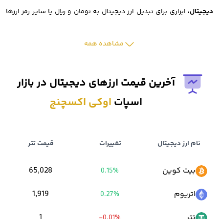
دیجیتال،
ابزاری برای تبدیل ارز دیجیتال به تومان و ریال یا سایر رمز ارزها
است.
مشاهده همه
پشتیبانی از تعداد بالای ارزهای دیجیتال نیز یکی دیگر از ویژگی های قابل
توجه این صرافی است.
آخرین قیمت ارزهای دیجیتال در بازار
اسپات
اوکی اکسچنج
همچنین اوکی اکسچنج نیز به عنوان
صرافی تبدیل ارز دیجیتال به تومان
،
مورد توجه بسیاری از کاربران ایرانی قرار گرفته است.
نام ارز دیجیتال
تغییرات
قیمت تتر
از دیگر دغدغه های سرمایه گذاران ارزهای دیجیتال، هزینه های صرافی
بیت کوین
65,028
0.15%
است.
اتریوم
1,919
0.27%
خوشبختانه ثبت نام در
صرافی رمزارز اوکی اکسچنج
هزینه ندارد و تمام
تتر
1
-0.01%