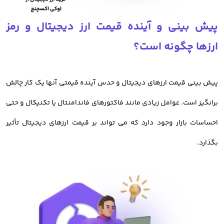
برای کاربران خود فعال کرده است. هم اکنون معامله گران ایرانی میتوانند
پیش بینی و آینده قیمت ارز دیجیتال و رمز
با کارمزد کم معامله خود را در اوکی اکسچنج انجام داده و از امکانات این
ارزها چگونه است؟
صرافی بهره مند شوند.
خرید ارز دیجیتال از صرافی اوکی اکسچنج
پیش بینی قیمت ارزهای دیجیتال و حدس آینده قیمتی آنها یک کار چالش
برانگیز است. عوامل زیادی مانند فاکتورهای فاندامنتال یا تکنیکال و حتی
قبل از بررسی
آموزش خرید ارز دیجیتال
باید بدانیم، معامله رمز ارزها و
احساسات بازار وجود دارد که می تواند بر قیمت ارزهای دیجیتال تأثیر
فروش و خرید ارزهای دیجیتال در صرافی اوکی اکسچنج دارای مزیت های
بگذارد.
بسیاری در میان صرافی های ایرانی است.
خرید رمز ارز از اوکی اکسچنج، امن ترین روش معامله ارزدیجیتال در ایران
است.
امنیت
صرافی معتبر ارز دیجیتال اوکی اکسچنج
، باعث شده تا کاربران با