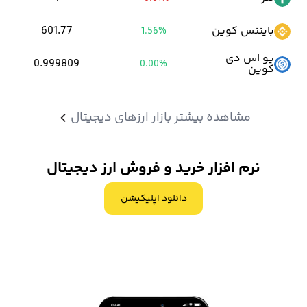
مراحل از جمله احراز هویت رایگان انجام میشود.
بایننس کوین
601.77
1.56%
اما توجه داشته باشید که خرید و فروش ارزهای دیجیتال در این صرافی
یو اس دی
0.999809
0.00%
مانند تمام پلتفرم های دیگر مشمول کارمزد است.
کوین
کارمزد صرافی اوکی اکسچنج
از دو طرف معامله یعنی هم سفارش گذار و
مشاهده بیشتر بازار ارزهای دیجیتال
هم سفارش بردار دریافت میشود.
نرم افزار خرید و فروش ارز دیجیتال
کارمزد معاملات در صرافی اوکی اکسچنج برای فرد سفارش گذار، 0.1 درصد
و سفارش بردار 0.11 درصد می باشد.
دانلود اپلیکیشن
در ادامه به بررسی مزایا اوکی اکسچنج خواهیم پرداخت.