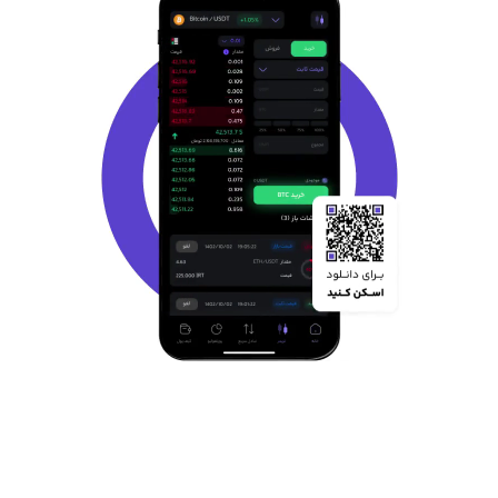
ویژگی های صرافی ارز دیجیتال ایرانی اوکی
اکسچنج
1. امنیت بالا
یکی از مهمترین مزیت های صرافی اوکی اکسچنج، امنیت بالا این صرافی
ایرانی است. اوکی اکسچنج با افزودن کد دو مرحله ای امنیت حساب کاربران
را افزایش داده و شما میتوانید با خیال راحت و بدون دغدغه از خدمات
صرافی امن اوکی اکسچنج بهره مند شوید. علاوه بر امنیت حساب کاربری،