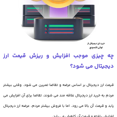
از دیگر مسائلی که کاربران با آن رو به رو هستند،
خرید ارز دیجیتال بدون
احراز هویت
است
اما خوب است بدانید که تایید هویت کاربران باعث افزایش امنیت پلتفرم
میشود و به نفع شما است.
چه چیزی موجب افزایش و ریزش قیمت ارز
صرافی اوکی اکسچنج چالش احراز هویت را برای کاربران حل کرده و فرایند
دیجیتال می شود؟
ساخت حساب کاربری و احراز هویت شما در کمترین زمان ممکن انجام
میشود.
قیمت ارز دیجیتال بر اساس عرضه و تقاضا تعیین می شود. وقتی بیشتر
در ادامه به بررسی خرید رمز ارز از صرافی اوکی اکسچنج می پردازیم.
مردم به خرید ارز دیجیتال علاقه مند می شوند، تقاضا برای آن افزایش می
یابد و قیمت آن بالا می رود. اما با فروش بیشتر مردم، عرضه ارز دیجیتال
افزایش یافته و قیمت آن کاهش می یابد.