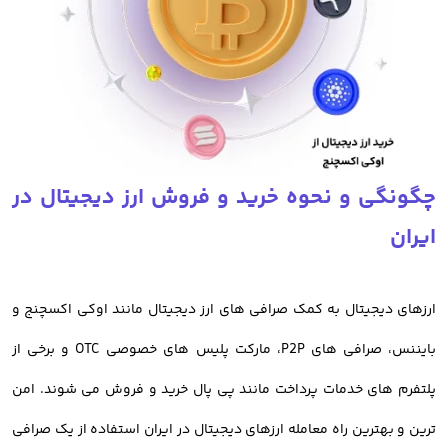
تفاوت صرافی ایرانی و خارجی
صرافی های خارجی ارز دیجیتال مانند بایننس، کوین بیس، بای بیت و سایر
صرافی های خارجی امکانات جالبی دارند اما مهمترین دلیلی که باعث شده
تا صرافی های ایرانی انتخاب هوشمندانه تری برای معامله ارز دیجیتال در
چگونگی و نحوه خرید و فروش ارز دیجیتال در
ایران باشند، تحریم کاربران ایرانی است.
ایران
با توجه به تحریم کاربران ایرانی در صرافی های خارجی، امکان معامله برای
آنها میسر نمیباشد و ریسک مسدود شدن دارایی معامله گران ایرانی
ارزهای دیجیتال به کمک صرافی های ارز دیجیتال مانند اوکی اکسچنج و
وجود دارد. در این صورت امن ترین روش معامله ارز دیجیتال برای ایرانیان،
بایننس، صرافی های P2P، مارکت پلیس های خصوصی OTC و برخی از
استفاده از خدمات صرافی های ایرانی است
پلتفرم های خدمات پرداخت مانند پی پال خرید و فروش می شوند. امن
ترین و بهترین راه معامله ارزهای دیجیتال در ایران استفاده از یک صرافی
خرید ارز دیجیتال