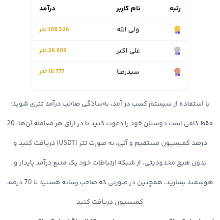
خود است. تصور کنید به دنبال فروش ارز دیجیتال و تبدیل رمز ارز به
رتبه
نام کاربر
درآمد
تومان هستید و میخواهید سریعا به حساب بانکی خود واریز نمایید؛ در
ولی الله
108.526 تتر
این شرایط اهمیت برداشت آنی دوچندان می شود. در صرافی اوکی
علی اكبر
26.609 تتر
اکسچنج واریز و برداشت به صورت آنی انجام شده و در کمترین زمان
سيدرضا
16.777 تتر
تسویه حساب شما صورت میگیرد.
با استفاده از سیستم کسب در آمد، به‌سادگی صاحب درآمد تتری شوید؛
4. پشتیبانی 24 ساعته
فقط کافی است دوستان خود را دعوت کنید تا در ازای هر معامله آن‌ها، 20
پشتیبانی صرافی اوکی اکسچنج یکی از بزرگترین مزیت های این پلتفرم
درصد کمیسیون مستقیم و آنی، به صورت تتر (USDT) دریافت کنید و
خرید و فروش رمز ارز است. شما در هر ساعت از شبانه روز میتوانید
بدون هیچ محدودیتی، از شبکه ارتباطات خود یک منبع درآمد پایدار و
مشکلات و سوالات خود را با تیم پشتیبانی در میان گذاشته و در کمترین
هوشمند بسازید. همچنین در صورتی که صاحب رسانه هستید تا 70 درصد
زمان پاسخ خود را دریافت کنید.
کمیسیون دریافت کنید