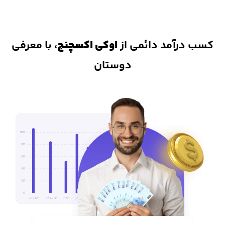
دارایی کاربران نیاز به واسطه ی تمهیدات پیشرفته، در برابر هک و یا
مسدود شدن دارایی کاربران ایمن شده است.
کسب درآمد دائمی از
اوکی اکسچنج
، با معرفی
دوستان
2. داشتن اپلیکیشن و نرم افزار خرید و فروش ارز
دیجیتال
از دیگر مزیت های اوکی اکسچنج، داشتن برنامه ترید در دو نسخه اندروید
و ios است که دسترسی کاربران به بازار رمزارزها را بسیار آسان کرده و در هر
لحظه میتوانید به بازار ارزهای دیجیتال دسترسی داشته باشید.
3. واریز و برداشت آنی
یکی از مهمترین دغدغه های معامله گران ایرانی، نقد کردن سریع دارایی