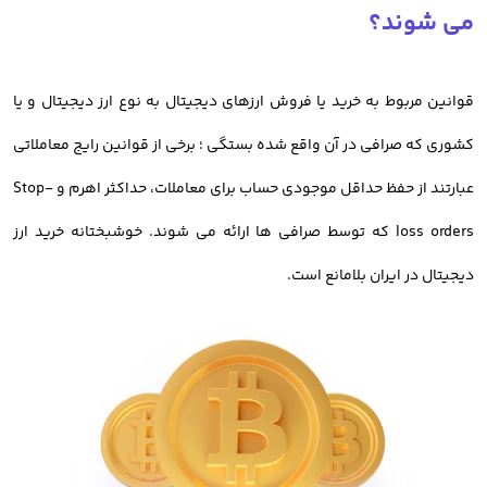
کاربران ایرانی به صرافی های خارجی، ریسک از دست رفتن دارایی آنها
می شوند؟
وجود دارد.
قوانین مربوط به خرید یا فروش ارزهای دیجیتال به نوع ارز دیجیتال و یا
تفاوتی ندارد که معامله گران به دنبال خرید بیت کوین هستند یا خرید و
کشوری که صرافی در آن واقع شده بستگی ؛ برخی از قوانین رایج معاملاتی
فروش رمز ارز دیگر؛ نکته ای که باید به آن توجه داشت، انتخاب
بهترین
عبارتند از حفظ حداقل موجودی حساب برای معاملات، حداکثر اهرم و Stop-
صرافی خرید رمز ارز دارای مجوز
است.
loss orders که توسط صرافی ها ارائه می شوند. خوشبختانه خرید ارز
در حال حاضر
صرافی آنلاین خرید ارز دیجیتال اوکی اکسچنج
با سابقه بیش
دیجیتال در ایران بلامانع است.
از 8 سال، امکان معامله بیش از 700 رمز ارز را برای کاربران خود ایجاد کرده
است.
خرید تمامی ارزها مانند بیت کوین 24 ساعته و به صورت آنلاین در دسترس
کاربران است.