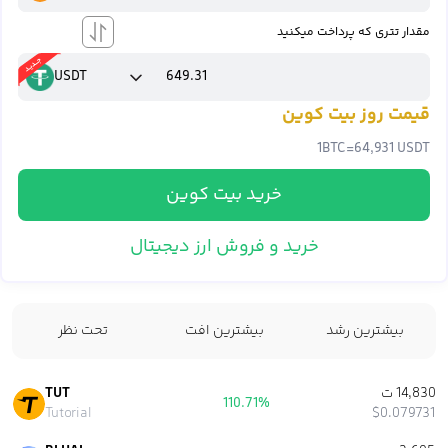
مقدار تتری که پرداخت میکنید
USDT
قیمت روز بیت کوین
1
BTC
=
64,931 USDT
خرید بیت کوین
خرید و فروش ارز دیجیتال
بیشترین رشد
بیشترین افت
تحت نظر
14,830 ت
TUT
110.71%
Tutorial
$0.079731