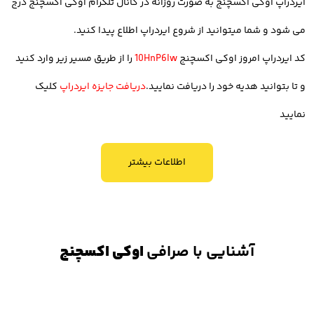
ایردراپ اوکی اکسچنج به صورت روزانه در
کانال تلگرام اوکی اکسچنج
درج
5. رابط کاربری آسان
می شود و شما میتوانید از شروع ایردراپ اطلاع پیدا کنید.
رابط کاربری نیز مزیتی است که به کاربران این امکان را می دهد تا به صورت
کد ایردراپ امروز اوکی اکسچنج
10HnP6lw
را از طریق مسیر زیر وارد کنید
شفاف و آسان بتوانند معامله و خرید و فروش خود را انجام دهند. از این
و تا بتوانید هدیه خود را دریافت نمایید.
دریافت جایزه ایردراپ
کلیک
جهت صرافی اوکی اکسچنج دارای رابط کاربری مناسب است و راحتی
نمایید
استفاده از این صرافی زبانزد معامله گران ایرانی است.
اطلاعات بیشتر
6. تنوع تعداد رمز ارز (بیش از 700 رمزارز)
اوکی اکسچنج امکان معامله بیش از 700 رمز ارز را در پلتفرم خود ایجاد
کرده است و از این منظر در میان محدود صرافی های ایرانی است که
آشنایی با صرافی
اوکی اکسچنج
تعداد بالا رمز ارز را در اختیار کاربران قرار داده تا بتوانند بدون محدودیت به
دنیا کریپتوکارنسی دسترسی داشته باشند.