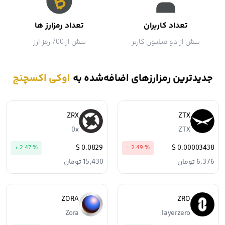
تعداد کاربران
تعداد رمزارز ها
بیش از دو میلیون کاربر
بیش از 700 رمز ارز
جدیدترین رمزارزهای اضافه‌شده به
اوکی اکسچنج
ZRX
ZTX
0x
ZTX
0.0829 $
0.00003438 $
+ 2.47 %
- 2.49 %
6.376 تومان
15,430 تومان
ZORA
ZRO
Zora
layerzero