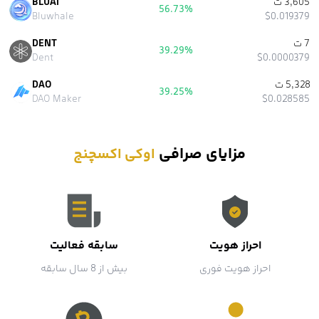
3,605 ت
BLUAI
56.73%
Bluwhale
$0.019379
7 ت
DENT
39.29%
Dent
$0.0000379
5,328 ت
DAO
39.25%
DAO Maker
$0.028585
مزایای صرافی
اوکی اکسچنج
احراز هویت
سابقه فعالیت
احراز هویت فوری
بیش از 8 سال سابقه