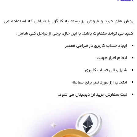
بدانید چگونه به صورت فاندامنتال و تکنیکال، ارزهای دیجیتال را
روش های خرید و فروش ارز بسته به کارگزار یا صرافی که استفاده می
بررسی کنید. یا حتی بدانید چه عواملی در تغییر قیمت ارزهای
کنید می تواند متفاوت باشد. با این حال، برخی از مراحل کلی شامل:
دیجیتال تاثیر گذار است.
ایجاد حساب کاربری در صرافی معتبر
همچنین اطلاع از تاریخچه و اهداف هر پروژه، اهمیت بسیاری دارد.
انجام احراز هویت
انتخاب صرافی ارز دیجیتال معتبر
شارژ ریالی حساب کاربری
انتخاب ارز مورد نظر برای معامله
در دومین قدم برای معامله ارزدیجیتال، بایستی صرافی معتبر و
ثبت سفارش خرید ارز دیجیتال می شود.
امنی را برای خرید و فروش انتخاب کنید. این صرافی باید ویژگی های
یک صرافی مناسب را که قبلتر بررسی کرده ایم، داشته باشد تا
بتوانید با امنیت بالا، به راحتی و با کمترین ریسک اقدام به معامله و
خرید و فروش دارایی های دیجیتال کنید.