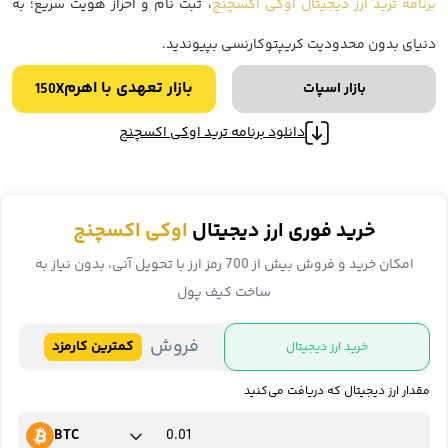
برنامه ترید ارز دیجیتال اوکی اکسچنج
، ثبت نام و احراز هویت سریع؛ به
دنیای بدون محدودیت کریپتوکارنسی بپیوندید.
بازار تعهدی با اهرم
بازار اسپات
150X
دانلود برنامه ترید اوکی اکسچنج
خرید فوری ارز دیجیتال
اوکی اکسچنج
امکان خرید و فروش بیش از 700 رمز ارز با تحویل آنی، بدون نیاز به
ساخت کیف پول
فروش
کمترین کارمزد
خرید ارز دیجیتال
مقدار ارز دیجیتال که دریافت می‌کنید
BTC