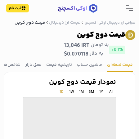
ثبت نام
قیمت ارز دیجیتال
قیمت دوج کوین
صرافی ارز دیجیتال اوکی اکسچنج
قیمت دوج کوین
به تومان:
13,046 IRT
+0.1%
به دلار:
$0.070118
قیمت لحظه‌ای
ماشین حساب
تاریخچه قیمت
عمق بازار
شاخص‌ها
نمودار قیمت دوج کوین
1D
1W
1M
3M
1Y
All