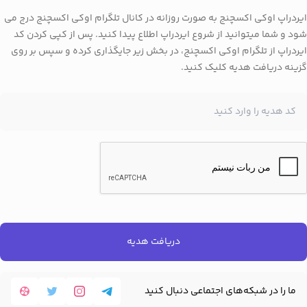
تایید کرده و استفاده از آن در سیستم‌های مالی را مجاز اعلام کند، ارزش
ایردراپ اوکی اکسچنج به صورت روزانه در کانال تلگرام اوکی اکسچنج درج می
سولانا در بازار بیشتر شده و قیمت آن نیز افزایش می‌یابد.
شود و شما میتوانید از شروع ایردراپ اطلاع پیدا کنید. پس از کپی کردن کد
ایردراپ از تلگرام اوکی اکسچنج، در بخش زیر جایگذاری کرده و سپس بر روی
نمونه‌هایی از این موضوع در مورد رمزارزهای دیگر وجود داشته است.
گزینه دریافت هدیه کلیک کنید.
رمزارزهای مشهوری نظیر بیت‌کوین و ریپل با تصمیمات سازمان بورس
آمریکا و برخی پرونده‌های حقوقی، افزایش و کاهش جدی را تجربه کرده
است. چنین اتفاقی می‌تواند برای سولانا هم رخ دهد.
میزان شلوغی شبکه سولانا
شبکه سولانا برای پرداخت کارمزدهای خود از رمزارز سولانا استفاده
دریافت هدیه
می‌کند. هر شبکه یا کسب و کاری که بخواهد از این شبکه استفاده کند،
باید رمزارز سولانا را هم تهیه کند. نتیجه آن که با افزایش محبوبیت و
ما را در شبکه‌های اجتماعی دنبال کنید