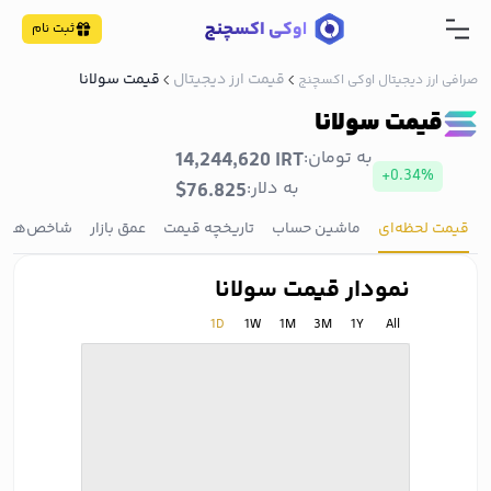
ثبت نام
قیمت ارز دیجیتال
قیمت سولانا
صرافی ارز دیجیتال اوکی اکسچنج
قیمت سولانا
به تومان:
14,244,620 IRT
+0.34%
به دلار:
$76.825
قیمت لحظه‌ای
ماشین حساب
تاریخچه قیمت
عمق بازار
شاخص‌ها
نمودار قیمت سولانا
1D
1W
1M
3M
1Y
All