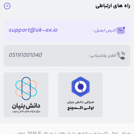
راه های ارتباطی
support@ok-ex.io
آدرس ایمیل :
05191001040
تلفن پشتیبانی :
صرافی اوکی اکسچنج
- پلتفرم برتر ارز های دیجیتال © 2026. تمامی