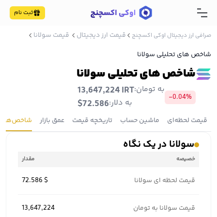
ثبت نام
قیمت ارز دیجیتال
قیمت سولانا
صرافی ارز دیجیتال اوکی اکسچنج
شاخص های تحلیلی سولانا
شاخص های تحلیلی سولانا
به تومان:
13,647,224 IRT
-0.04%
به دلار:
$72.586
قیمت لحظه‌ای
ماشین حساب
تاریخچه قیمت
عمق بازار
شاخص‌ها
سولانا در یک نگاه
خصیصه
مقدار
قیمت لحظه ای سولانا
72.586 $
قیمت سولانا به تومان
13,647,224