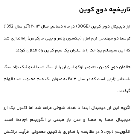
تاریخچه دوج کوین
ارز دیجیتال دوج کوین (DOGE) در ماه دسامبر سال ۲۰۱۳ (آذر سال 1392)
توسط دو مهندس نرم افزار (جکسون پالمر و بیلی مارکوس) راه‌اندازی شد
که این سیستم پرداخت را به عنوان یک میم کوین راه اندازی کردند.
خالقان دوج کوین ، تصویر لوگو این ارز را از سگ شیبا اینو (یک نژاد سگ
باستانی ژاپنی است که در سال ۲۰۱۳ به عنوان یک میم محبوب شد) الهام
گرفتند.
اگرچه این ارز دیجیتال ابتدا با هدف شوخی عرضه شد اما اکنون یک ارز
دیجیتال همتا به همتا و متن باز مبتنی بر الگوریتم Scrpyt است.
الگوریتم Scrypt در مقایسه با فناوری بلاکچین معمولی، فرآیند تراکنش