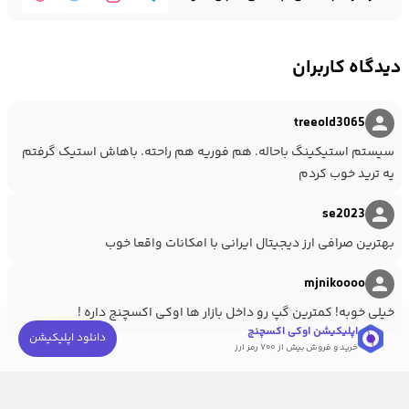
دیدگاه کاربران
treeold3065
سیستم استیکینگ باحاله. هم فوریه هم راحته. باهاش استیک گرفتم
یه ترید خوب کردم
se2023
بهترین صرافی ارز دیجیتال ایرانی با امکانات واقعا خوب
mjnikoooo
خیلی خوبه! کمترین گپ رو داخل بازار ها اوکی اکسچنج داره !
اپلیکیشن اوکی اکسچنج
دانلود اپلیکیشن
خرید و فروش بیش از ۷۰۰ رمز ارز