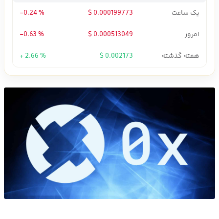
یک ساعت
0.000199773 $
-0.24 %
امروز
0.000513049 $
-0.63 %
هفته گذشته
0.002173 $
+ 2.66 %