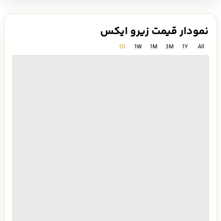
نمودار قیمت زیرو ایکس
1D
1W
1M
3M
1Y
All