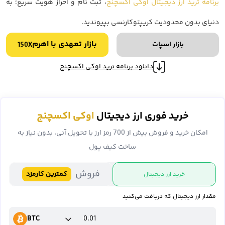
برنامه ترید ارز دیجیتال اوکی اکسچنج
، ثبت نام و احراز هویت سریع؛ به
دنیای بدون محدودیت کریپتوکارنسی بپیوندید.
بازار تعهدی با اهرم
بازار اسپات
150X
دانلود برنامه ترید اوکی اکسچنج
خرید فوری ارز دیجیتال
اوکی اکسچنج
امکان خرید و فروش بیش از 700 رمز ارز با تحویل آنی، بدون نیاز به
ساخت کیف پول
فروش
کمترین کارمزد
خرید ارز دیجیتال
مقدار ارز دیجیتال که دریافت می‌کنید
BTC