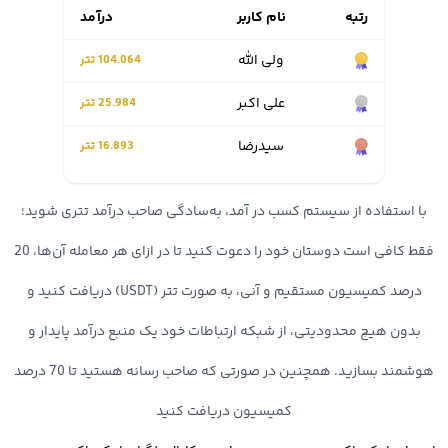
خود است. تصور کنید به دنبال فروش ارز دیجیتال و تبدیل رمز ارز به
رتبه
نام کاربر
درآمد
تومان هستید و میخواهید سریعا به حساب بانکی خود واریز نمایید؛ در
ولی الله
104.064 تتر
این شرایط اهمیت برداشت آنی دوچندان می شود. در صرافی اوکی
علی اكبر
25.984 تتر
اکسچنج واریز و برداشت به صورت آنی انجام شده و در کمترین زمان
سيدرضا
16.893 تتر
تسویه حساب شما صورت میگیرد.
با استفاده از سیستم کسب در آمد، به‌سادگی صاحب درآمد تتری شوید؛
4. پشتیبانی 24 ساعته
فقط کافی است دوستان خود را دعوت کنید تا در ازای هر معامله آن‌ها، 20
پشتیبانی صرافی اوکی اکسچنج یکی از بزرگترین مزیت های این پلتفرم
درصد کمیسیون مستقیم و آنی، به صورت تتر (USDT) دریافت کنید و
خرید و فروش رمز ارز است. شما در هر ساعت از شبانه روز میتوانید
بدون هیچ محدودیتی، از شبکه ارتباطات خود یک منبع درآمد پایدار و
مشکلات و سوالات خود را با تیم پشتیبانی در میان گذاشته و در کمترین
هوشمند بسازید. همچنین در صورتی که صاحب رسانه هستید تا 70 درصد
زمان پاسخ خود را دریافت کنید.
کمیسیون دریافت کنید