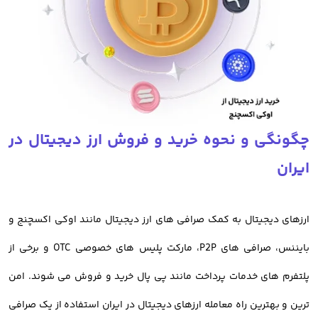
تفاوت صرافی ایرانی و خارجی
صرافی های خارجی ارز دیجیتال مانند بایننس، کوین بیس، بای بیت و سایر
صرافی های خارجی امکانات جالبی دارند اما مهمترین دلیلی که باعث شده
تا صرافی های ایرانی انتخاب هوشمندانه تری برای معامله ارز دیجیتال در
چگونگی و نحوه خرید و فروش ارز دیجیتال در
ایران باشند، تحریم کاربران ایرانی است.
ایران
با توجه به تحریم کاربران ایرانی در صرافی های خارجی، امکان معامله برای
آنها میسر نمیباشد و ریسک مسدود شدن دارایی معامله گران ایرانی
ارزهای دیجیتال به کمک صرافی های ارز دیجیتال مانند اوکی اکسچنج و
وجود دارد. در این صورت امن ترین روش معامله ارز دیجیتال برای ایرانیان،
بایننس، صرافی های P2P، مارکت پلیس های خصوصی OTC و برخی از
استفاده از خدمات صرافی های ایرانی است
پلتفرم های خدمات پرداخت مانند پی پال خرید و فروش می شوند. امن
ترین و بهترین راه معامله ارزهای دیجیتال در ایران استفاده از یک صرافی
خرید ارز دیجیتال