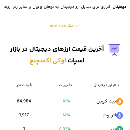
دیجیتال،
ابزاری برای تبدیل ارز دیجیتال به تومان و ریال یا سایر رمز ارزها
است.
مشاهده همه
پشتیبانی از تعداد بالای ارزهای دیجیتال نیز یکی دیگر از ویژگی های قابل
توجه این صرافی است.
آخرین قیمت ارزهای دیجیتال در بازار
اسپات
اوکی اکسچنج
همچنین اوکی اکسچنج نیز به عنوان
صرافی تبدیل ارز دیجیتال به تومان
،
مورد توجه بسیاری از کاربران ایرانی قرار گرفته است.
نام ارز دیجیتال
تغییرات
قیمت تتر
از دیگر دغدغه های سرمایه گذاران ارزهای دیجیتال، هزینه های صرافی
بیت کوین
64,984
1.18%
است.
اتریوم
1,917
1.14%
خوشبختانه ثبت نام در
صرافی رمزارز اوکی اکسچنج
هزینه ندارد و تمام
تتر
1
0.02%