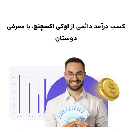
دارایی کاربران نیاز به واسطه ی تمهیدات پیشرفته، در برابر هک و یا
مسدود شدن دارایی کاربران ایمن شده است.
کسب درآمد دائمی از
اوکی اکسچنج
، با معرفی
دوستان
2. داشتن اپلیکیشن و نرم افزار خرید و فروش ارز
دیجیتال
از دیگر مزیت های اوکی اکسچنج، داشتن برنامه ترید در دو نسخه اندروید
و ios است که دسترسی کاربران به بازار رمزارزها را بسیار آسان کرده و در هر
لحظه میتوانید به بازار ارزهای دیجیتال دسترسی داشته باشید.
3. واریز و برداشت آنی
یکی از مهمترین دغدغه های معامله گران ایرانی، نقد کردن سریع دارایی