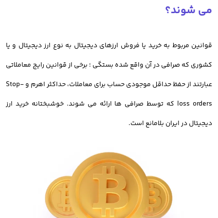
کاربران ایرانی به صرافی های خارجی، ریسک از دست رفتن دارایی آنها
می شوند؟
وجود دارد.
قوانین مربوط به خرید یا فروش ارزهای دیجیتال به نوع ارز دیجیتال و یا
تفاوتی ندارد که معامله گران به دنبال خرید بیت کوین هستند یا خرید و
کشوری که صرافی در آن واقع شده بستگی ؛ برخی از قوانین رایج معاملاتی
فروش رمز ارز دیگر؛ نکته ای که باید به آن توجه داشت، انتخاب
بهترین
عبارتند از حفظ حداقل موجودی حساب برای معاملات، حداکثر اهرم و Stop-
صرافی خرید رمز ارز دارای مجوز
است.
loss orders که توسط صرافی ها ارائه می شوند. خوشبختانه خرید ارز
در حال حاضر
صرافی آنلاین خرید ارز دیجیتال اوکی اکسچنج
با سابقه بیش
دیجیتال در ایران بلامانع است.
از 8 سال، امکان معامله بیش از 700 رمز ارز را برای کاربران خود ایجاد کرده
است.
خرید تمامی ارزها مانند بیت کوین 24 ساعته و به صورت آنلاین در دسترس
کاربران است.