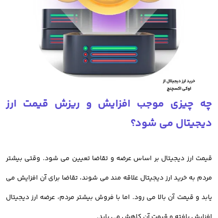
از دیگر مسائلی که کاربران با آن رو به رو هستند،
خرید ارز دیجیتال بدون
احراز هویت
است
اما خوب است بدانید که تایید هویت کاربران باعث افزایش امنیت پلتفرم
میشود و به نفع شما است.
چه چیزی موجب افزایش و ریزش قیمت ارز
صرافی اوکی اکسچنج چالش احراز هویت را برای کاربران حل کرده و فرایند
دیجیتال می شود؟
ساخت حساب کاربری و احراز هویت شما در کمترین زمان ممکن انجام
میشود.
قیمت ارز دیجیتال بر اساس عرضه و تقاضا تعیین می شود. وقتی بیشتر
در ادامه به بررسی خرید رمز ارز از صرافی اوکی اکسچنج می پردازیم.
مردم به خرید ارز دیجیتال علاقه مند می شوند، تقاضا برای آن افزایش می
یابد و قیمت آن بالا می رود. اما با فروش بیشتر مردم، عرضه ارز دیجیتال
افزایش یافته و قیمت آن کاهش می یابد.