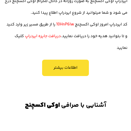
ایردراپ اوکی اکسچنج به صورت روزانه در
کانال تلگرام اوکی اکسچنج
درج
5. رابط کاربری آسان
می شود و شما میتوانید از شروع ایردراپ اطلاع پیدا کنید.
رابط کاربری نیز مزیتی است که به کاربران این امکان را می دهد تا به صورت
کد ایردراپ امروز اوکی اکسچنج
10HnP6lw
را از طریق مسیر زیر وارد کنید
شفاف و آسان بتوانند معامله و خرید و فروش خود را انجام دهند. از این
و تا بتوانید هدیه خود را دریافت نمایید.
دریافت جایزه ایردراپ
کلیک
جهت صرافی اوکی اکسچنج دارای رابط کاربری مناسب است و راحتی
نمایید
استفاده از این صرافی زبانزد معامله گران ایرانی است.
اطلاعات بیشتر
6. تنوع تعداد رمز ارز (بیش از 700 رمزارز)
اوکی اکسچنج امکان معامله بیش از 700 رمز ارز را در پلتفرم خود ایجاد
کرده است و از این منظر در میان محدود صرافی های ایرانی است که
آشنایی با صرافی
اوکی اکسچنج
تعداد بالا رمز ارز را در اختیار کاربران قرار داده تا بتوانند بدون محدودیت به
دنیا کریپتوکارنسی دسترسی داشته باشند.