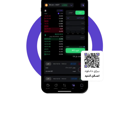
ویژگی های صرافی ارز دیجیتال ایرانی اوکی
اکسچنج
1. امنیت بالا
یکی از مهمترین مزیت های صرافی اوکی اکسچنج، امنیت بالا این صرافی
ایرانی است. اوکی اکسچنج با افزودن کد دو مرحله ای امنیت حساب کاربران
را افزایش داده و شما میتوانید با خیال راحت و بدون دغدغه از خدمات
صرافی امن اوکی اکسچنج بهره مند شوید. علاوه بر امنیت حساب کاربری،