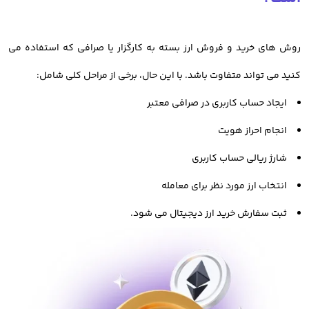
بدانید چگونه به صورت فاندامنتال و تکنیکال، ارزهای دیجیتال را
روش های خرید و فروش ارز بسته به کارگزار یا صرافی که استفاده می
بررسی کنید. یا حتی بدانید چه عواملی در تغییر قیمت ارزهای
کنید می تواند متفاوت باشد. با این حال، برخی از مراحل کلی شامل:
دیجیتال تاثیر گذار است.
ایجاد حساب کاربری در صرافی معتبر
همچنین اطلاع از تاریخچه و اهداف هر پروژه، اهمیت بسیاری دارد.
انجام احراز هویت
انتخاب صرافی ارز دیجیتال معتبر
شارژ ریالی حساب کاربری
انتخاب ارز مورد نظر برای معامله
در دومین قدم برای معامله ارزدیجیتال، بایستی صرافی معتبر و
ثبت سفارش خرید ارز دیجیتال می شود.
امنی را برای خرید و فروش انتخاب کنید. این صرافی باید ویژگی های
یک صرافی مناسب را که قبلتر بررسی کرده ایم، داشته باشد تا
بتوانید با امنیت بالا، به راحتی و با کمترین ریسک اقدام به معامله و
خرید و فروش دارایی های دیجیتال کنید.