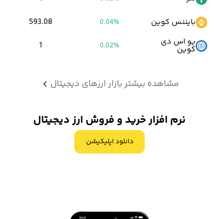
مراحل از جمله احراز هویت رایگان انجام میشود.
بایننس کوین
593.08
0.04%
اما توجه داشته باشید که خرید و فروش ارزهای دیجیتال در این صرافی
یو اس دی
1
0.02%
مانند تمام پلتفرم های دیگر مشمول کارمزد است.
کوین
کارمزد صرافی اوکی اکسچنج
از دو طرف معامله یعنی هم سفارش گذار و
مشاهده بیشتر بازار ارزهای دیجیتال
هم سفارش بردار دریافت میشود.
نرم افزار خرید و فروش ارز دیجیتال
کارمزد معاملات در صرافی اوکی اکسچنج برای فرد سفارش گذار، 0.1 درصد
و سفارش بردار 0.11 درصد می باشد.
دانلود اپلیکیشن
در ادامه به بررسی مزایا اوکی اکسچنج خواهیم پرداخت.