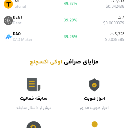
7,913 ت
TUT
49.37%
Tutorial
$0.042438
7 ت
DENT
39.29%
Dent
$0.0000379
5,328 ت
DAO
39.25%
DAO Maker
$0.028585
مزایای صرافی
اوکی اکسچنج
احراز هویت
سابقه فعالیت
احراز هویت فوری
بیش از 8 سال سابقه