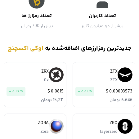
تعداد کاربران
تعداد رمزارز ها
بیش از دو میلیون کاربر
بیش از 700 رمز ارز
جدیدترین رمزارزهای اضافه‌شده به
اوکی اکسچنج
ZRX
ZTX
0x
ZTX
0.0815 $
0.00003573 $
+ 2.13 %
+ 2.21 %
6.646 تومان
15,211 تومان
ZORA
ZRO
Zora
layerzero