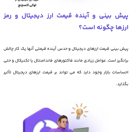
برای کاربران خود فعال کرده است. هم اکنون معامله گران ایرانی میتوانند
پیش بینی و آینده قیمت ارز دیجیتال و رمز
با کارمزد کم معامله خود را در اوکی اکسچنج انجام داده و از امکانات این
ارزها چگونه است؟
صرافی بهره مند شوند.
خرید ارز دیجیتال از صرافی اوکی اکسچنج
پیش بینی قیمت ارزهای دیجیتال و حدس آینده قیمتی آنها یک کار چالش
برانگیز است. عوامل زیادی مانند فاکتورهای فاندامنتال یا تکنیکال و حتی
قبل از بررسی
آموزش خرید ارز دیجیتال
باید بدانیم، معامله رمز ارزها و
احساسات بازار وجود دارد که می تواند بر قیمت ارزهای دیجیتال تأثیر
فروش و خرید ارزهای دیجیتال در صرافی اوکی اکسچنج دارای مزیت های
بگذارد.
بسیاری در میان صرافی های ایرانی است.
خرید رمز ارز از اوکی اکسچنج، امن ترین روش معامله ارزدیجیتال در ایران
است.
امنیت
صرافی معتبر ارز دیجیتال اوکی اکسچنج
، باعث شده تا کاربران با