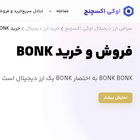
معامله
تبادل سریع
خرید و فروش 
صرافی ارز دیجیتال اوکی اکسچنج
خرید ارز دیجیتال
خرید BONK
فروش و خرید BONK
کپ قرار دارد
نمایش بیشتر
شود. قیمت BONK امروز 0.521857 تومان میباشد.