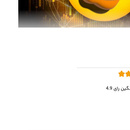
مشهور است. BONK مانند دوج کوین (DOGE) و شیبا اینو (SHIB) از نژاد سگ الهام گرفته شده است که