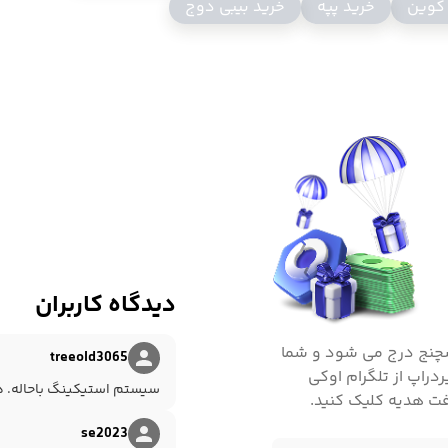
 کوین
خرید پپه
خرید بیبی دوج
دیدگاه کاربران
کسچنج درج می شود و شما
treeold3065
ردراپ از تلگرام اوکی
سیستم استیکینگ باحاله. ه
فت هدیه کلیک کنید.
se2023