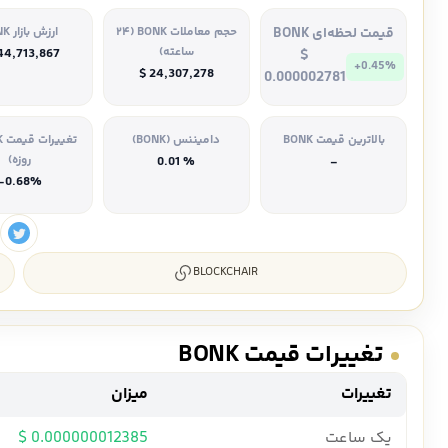
قیمت لحظه‌ای BONK
حجم معاملات BONK (۲۴
ارزش بازار BONK
ساعته)
44,713,867
$
+0.45%
$ 24,307,278
0.000002781
بالاترین قیمت BONK
دامیننس (BONK)
روزه)
% 0.01
-
-0.68%
BLOCKCHAIR
تغییرات قیمت BONK
تغییرات
میزان
یک ساعت
0.000000012385 $