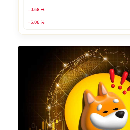
-0.68 %
-5.06 %