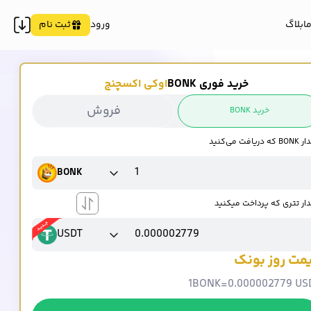
ما
بلاگ
ورود
ثبت نام
خرید فوری BONK
اوکی اکسچنج
فروش
خرید BONK
 دریافت می‌کنید
BONK
ار تتری که پرداخت میکنید
USDT
مت روز بونک
1
BONK
=
0.000002779 US