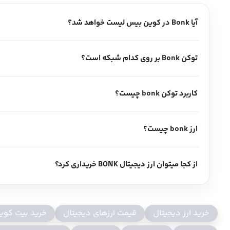
به عنوان
قاتل شیبا اینو
نیز شناخته می شود.
آیا Bonk در کوین بیس لیست خواهد شد؟
این توکن مبتنی بر
بلاکچین سولانا
(SOL) بوده و پس از عرضه و منجر به افزایش
توکن Bonk بر روی کدام شبکه است؟
ساعت) شد.
خرید BONK
کاربرد توکن bonk چیست؟
عرضه زیاد و علاقه بالای 
ارز bonk چیست؟
عرضه بود. از این رو برخی از تحلیلگران معتقد هستند که شاید ای
از کجا میتوان ارز دیجیتال BONK خریداری کرد؟
اگر شما هم جزو سرمایه گذاران ریسک پذیر هستید و قصد
خرید 
خرید ارز دیجیتال
قیمت ارزهای دیجیتال
خرید بیت کوی