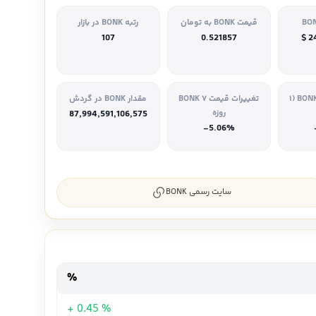
قیمت BONK به تومان
رتبه BONK در بازار
107
0.521857
$ 2
تغییرات قیمت BONK (۱
تغییرات قیمت BONK ۷
مقدار BONK در گردش
روزه
87,994,591,106,575
-5.06%
سایت رسمی BONK
%
+ 0.45 %