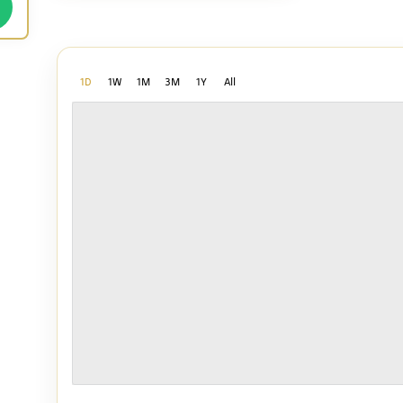
1D
1W
1M
3M
1Y
All