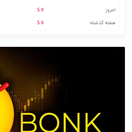
امروز
0 $
هفته گذشته
0 $