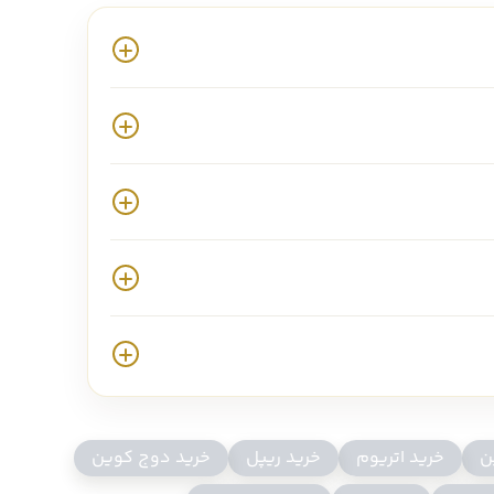
قیمت SOL
(افزایش 34 درصدی در 48
جامعه به توکن BONK، باعث رشد این ارز شد. یکی دیگر از دلایل رشد آن، قیمت پایین در زمان
ن ارز در آینده رشد خوبی داشته باشد.
بونک
را دارید، می توانید از صرافی ایرانی مانن
ن
خرید اتریوم
خرید ریپل
خرید دوج کوین