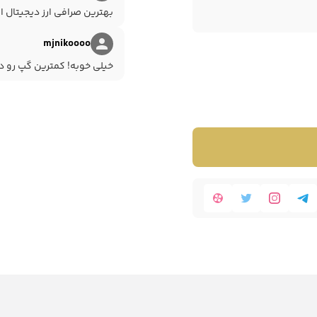
بهترین صرافی ارز دیجیتال ای
mjnikoooo
خیلی خوبه! کمترین گپ رو دا
نید از بخش تبادل سریع اقدام نمایید.
و نام
میم کوین
BONK
را جست و جو کنید.
برای خرید را وارد نمایید.