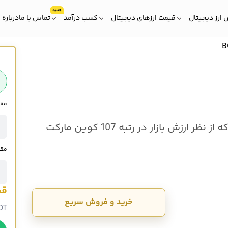
ارز دیجیتال
قیمت ارزهای دیجیتال
کسب درآمد
تماس با ما
درباره 
مقدار BONK که
BONK BONK به اختصار BONK یک ارز دیجیتال است که از نظر ارزش بازار در رتبه 107 کوین مارکت
. خرید و فروش BONK BONK در صرافی اوکی اکسچنج با حداقل کارمزد انجام می
مقد
قی
خرید و فروش سریع
DT