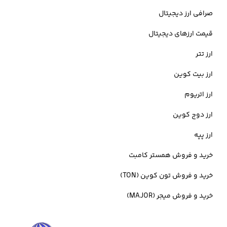
داشته باشید بالاترین قیمت Slp، در تاریخ 1 می 2021 ثبت شده است که
صرافی ارز دیجیتال
0.4191 دلار خرید و فروش شده است.
قیمت ارزهای دیجیتال
ارز تتر
Smooth Love Potion (SLP) چیست؟
ارز بیت کوین
ارز اتریوم
چنانچه قصد
خرید
SLP
را دارید و کنجکاو هستید تا از قیمت
SLP
مطلع
ارز دوج کوین
شوید، پیش از هر چیز باید بدانید که این توکن با بازی در
Axie Infinity
به
ارز پپه
سادگی به دست می آید. در واقع می توان گفت که توکن SLP یک دارایی
خرید و فروش همستر کامبت
دیجیتال جایگزین به عنوان امتیاز بازی اکسی اینفینیتی است.
خرید و فروش تون کوین (TON)
خرید و فروش میجر (MAJOR)
جالب است بدانید که این توکن، یک توکن ERC-20 می باشد و می توان از
آن برای پرورش حیوانات خانگی دیجیتالی که با نام Axies شناخته می شوند