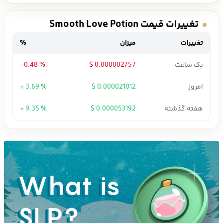
تغییرات قیمت Smooth Love Potion
تغییرات
میزان
%
یک ساعت
0.000002757 $
-0.48 %
امروز
0.000021012 $
+ 3.69 %
هفته گذشته
0.000053192 $
+ 9.35 %