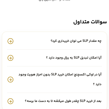
و درآمد خود را افزایش دهید.
خرید SLP
سوالات متداول
در صورتی که قصد سرمایه گذاری در ارز SLP را دارید؛ بهترین صرافی برای
چه مقدار SLP می توان خریداری کرد؟
خرید SLP
، صرافی اوکی اکسچنج است.
آیا امکان تبدیل SLP به ریال وجود دارد ؟
معامله و
خرید ارز SLP
از اوکی اکسچنج مزیت های بسیاری دارد. پشتیبانی
24 ساعته، امنیت بالا، کارمزد پایین، تنوع رمز ارز، کیف پول امن و رایگان،
آیا در اوکی اکسچنج امکان خرید SLP بدون احراز هویت وجود
تنها بخشی از این مزایاست.
دارد ؟
برای
خرید ارز دیجیتال SLP از صرافی اوکی اکسچنج
، باید مراحل زیر را طی
بعد از خرید SLP چقدر طول میکشه تا به دست ما برسه؟
کنید: