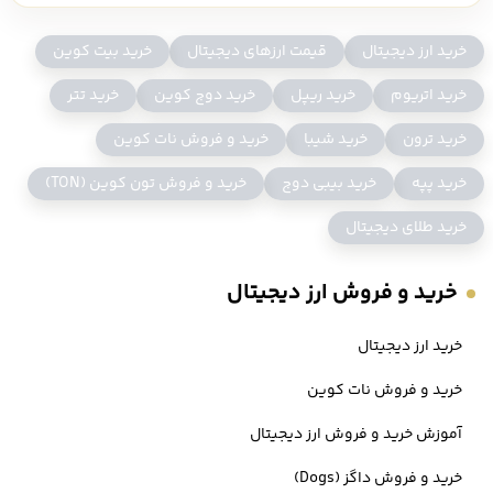
ثبت نام و احراز هویت در صرافی اوکی اکسچنج
خرید ارز دیجیتال
قیمت ارزهای دیجیتال
خرید بیت کوین
شارژ ریالی حساب کاربری
خرید اتریوم
خرید ریپل
خرید دوج کوین
خرید تتر
مراجعه به بخش تبادل سریع
خرید ترون
خرید شیبا
خرید و فروش نات کوین
جستجو نام ارز SLP
خرید پپه
خرید بیبی دوج
خرید و فروش تون کوین (TON)
وارد کردن مقدار مورد نظر برای سرمایه گذاری
خرید طلای دیجیتال
نگهداری ارز Slp در کیف پول صرافی یا انتقال به ولت خارجی
خرید و فروش ارز دیجیتال
قیمت SLP
خرید ارز دیجیتال
امروز ۱۴۰۵/۵/۱۸ ،
قیمت slp
0.000568864 دلار میباشد. همچنین با
خرید و فروش نات کوین
محاسبه نرخ تتر روز،
قیمت ارز slp
به تومان، 106.01 تومان است.
آموزش خرید و فروش ارز دیجیتال
ارز slp هم اکنون در رتبه 619 از نظر ارزش بازار و مارکت کپ قرار دارد. در نظر
خرید و فروش داگز (Dogs)