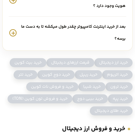
برای ساخت خدمات اینترنتی توکن، پلتفرم‌های pan-industry، سیستم
هویت وجود دارد ؟
های مالی غیرمتمرکز و حتی سیستم ها و وب سایت های سازمانی سنتی
این پروژه در اکتبر ۲۰۱۶ توسط دومینیک ویلیامز تاسیس شد و مورد توجه
بعد از خرید اینترنت کامپیوتر چقدر طول میکشه تا به دست ما
جامعه کریپتو قرار گرفت. شرکت DFINITY در مجموع ۱۲۱ میلیون دلار از
برسه؟
مشارکت کنندگان مانند Andreessen Horowitz ، Polychain Capital ، SV
Angel ، Aspect Ventures ، Electric Capital ، ZeroEx ، Scalar Capital و
خرید ارز دیجیتال
قیمت ارزهای دیجیتال
خرید بیت کوین
Multicoin Capital و چندین حامی برجسته اولیه Ethereum جمع آوری کرد.
خرید اتریوم
خرید ریپل
خرید دوج کوین
خرید تتر
در سال ۲۰۱۸ ، بیش از ۵۰ هزار شرکت کننده، توکن های ابزار ICP را در
خرید ترون
خرید شیبا
خرید و فروش نات کوین
airdrop دریافت کردند. در ۱۸ دسامبر سال ۲۰۲۰، تیم DFINITY شبکه آلفای
خرید پپه
خرید بیبی دوج
خرید و فروش تون کوین (TON)
اینترنت کامپیوتر را راه اندازی کرد. در گام آخر، در ۱۰ مه ۲۰۲۱ ، DFINITY رمزارز
خرید طلای دیجیتال
ICP را به صورت عمومی راه اندازی کرد. این اتفاق و نقطه عطف مهم به این
خرید و فروش ارز دیجیتال
معنی است که اینترنت اکنون به عنوان یک کامپیوتر جهانی غیرمتمرکز عمل