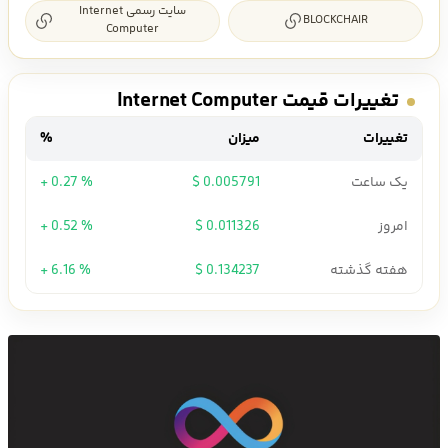
سایت رسمی Internet
BLOCKCHAIR
Computer
تغییرات قیمت Internet Computer
تغییرات
میزان
%
یک ساعت
0.005791 $
+ 0.27 %
امروز
0.011326 $
+ 0.52 %
هفته گذشته
0.134237 $
+ 6.16 %