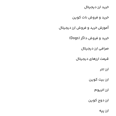
خرید ارز دیجیتال
می کند که با انتشار منبع کد یا همان سورس کد اینترنت کامپیوتر به صورت
خرید و فروش نات کوین
عمومی، آن‌ها را در اختیار کاربرانی که این ارز را خریداری کرده اند قرار داده
آموزش خرید و فروش ارز دیجیتال
اند تا به پیشرفت هرچه بیشتر شبکه‌ی رمزارز ICP کمک شایانی شود.
خرید و فروش داگز (Dogs)
صرافی ارز دیجیتال
بنیانگذار رمزارز اینترنت کامپیوتر کیست؟
قیمت ارزهای دیجیتال
ارز تتر
دومینیک ویلیامز بنیانگذار و رئیس DFINITY است. او یک نظریه پرداز در
ارز بیت کوین
حوزه crypto است. کارآفرین و عضو اولیه انجمن های فنی بیت کوین و
ارز اتریوم
اتریوم است و پیش از این او رئیس و CTO آزمایشگاه های String بود. از
ارز دوج کوین
پیشگامان اولیه در حوزه دیفای DeFi در آزمایشگاه های Mirror، بنیانگذار و
ارز پپه