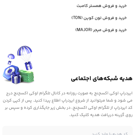
مدیرعامل Fight My Monster، یک بازی MMO برای کودکان است. وی
خرید و فروش همستر کامبت
همچنین چندین استارت آپ مانند System7 ، Airdocs و Smartdrivez را
خرید و فروش تون کوین (TON)
تأسیس کرد. همچنین دومینیک ویلیامز فارغ التحصیل کالج کینگ لندن
خرید و فروش میجر (MAJOR)
است.
بنیاد دفینیتی DFINITY چیست؟
هدیه شبکه‌های اجتماعی
ایردراپ اوکی اکسچنج به صورت روزانه در کانال تلگرام اوکی اکسچنج درج
رمزارز اینترنت کامپیوتر توسط بنیاد دفینیتی عرضه شد یک سازمان
می شود و شما میتوانید از شروع ایردراپ اطلاع پیدا کنید. پس از کپی کردن
کد ایردراپ از تلگرام اوکی اکسچنج، در بخش زیر جایگذاری کرده و سپس بر
تحقیقاتی غیرانتفاعی علمی مستقر در زوریخ سوئیس ، متشکل از بهترین
روی گزینه دریافت هدیه کلیک کنید.
رمزگذاران جهان و سیستم های توزیع شده و کارشناسان زبان برنامه نویسی