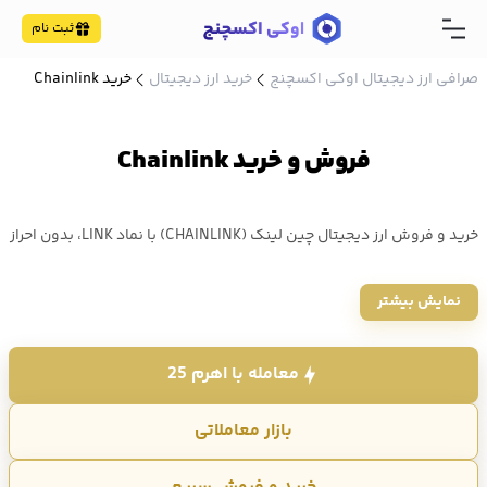
ثبت نام
صرافی ارز دیجیتال اوکی اکسچنج
خرید ارز دیجیتال
خرید Chainlink
فروش و خرید Chainlink
خرید و فروش ارز دیجیتال چین لینک (CHAINLINK) با نماد LINK، بدون احراز
هویت طولانی و با کمترین کارمزد؛ حتی با 10 هزار تومان در صرافی اوکی
نمایش بیشتر
اکسچنج انجام می شود. قیمت چین لینک امروز ۱۴۰۵/۵/۱۵ ، 8.232 دلار و
معادل 1,540,401 تومان است.
معامله با اهرم 25
بازار معاملاتی