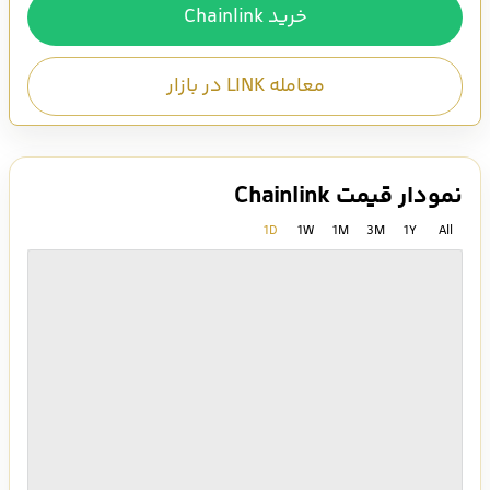
خرید Chainlink
معامله LINK در بازار
نمودار قیمت Chainlink
1D
1W
1M
3M
1Y
All