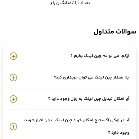
ارز دیجیتال چین لینک Chainlink که با نماد LINK معامله می شود، در رتبه
تعداد آرا /میانگین رای
15 از نظر ارزش بازار یا مارکت کپ قرار دارد. خرید و فروش ارز لینک LINK در
صرافی اوکی اکسچنج فراهم شده است. همچنین قیمت چین لینک LINK
سوالات متداول
امروز ۱۴۰۵/۵/۱۵ ،
ازکجا می توانم چین لینک بخرم ؟
1,540,401 تومان است که با احتساب
نرخ تتر
امروز، 8.232 دلار معامله می
شود.
چه مقدار چین لینک می توان خریداری کرد؟
ارز چین لینک (LINK) چیست
آیا امکان تبدیل چین لینک به ریال وجود دارد ؟
آیا در اوکی اکسچنج امکان خرید چین لینک بدون احراز هویت
وجود دارد ؟