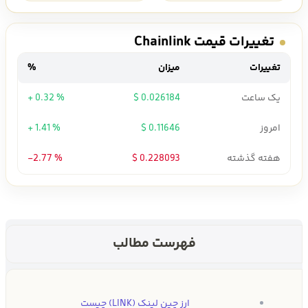
تغییرات قیمت Chainlink
تغییرات
میزان
%
یک ساعت
0.026184 $
+ 0.32 %
امروز
0.11646 $
+ 1.41 %
هفته گذشته
0.228093 $
-2.77 %
فهرست مطالب
ارز چین لینک (LINK) چیست