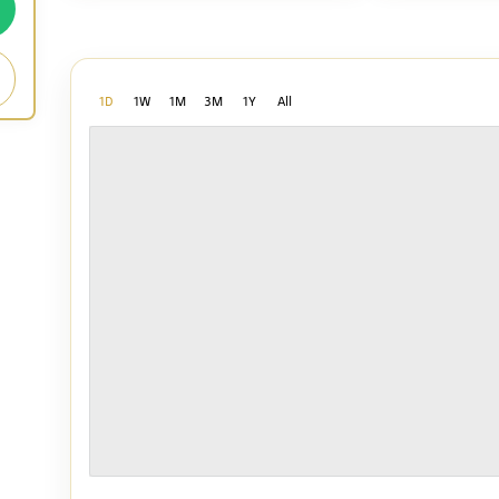
1D
1W
1M
3M
1Y
All