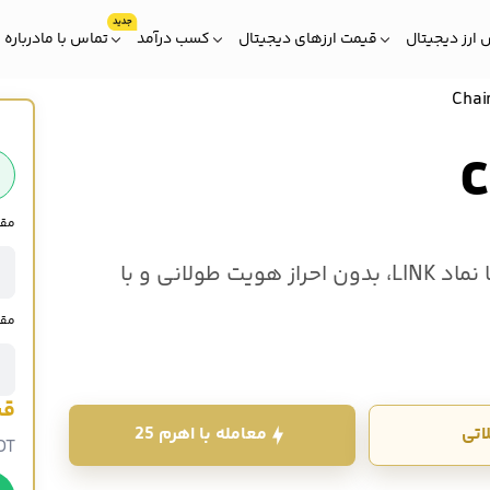
ارز دیجیتال
قیمت ارزهای دیجیتال
کسب درآمد
تماس با ما
درباره 
مقدار Chainlink
خرید و فروش ارز دیجیتال چین لینک (CHAINLINK) با نماد LINK، بدون احراز هویت طولانی و با
ان در صرافی اوکی اکسچنج انجام می شود. قیمت چین لینک
مقد
قی
اتی
معامله با اهرم 25
DT