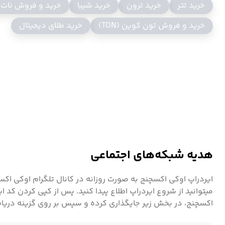
خرید تتر
خرید ترون
خرید شیبا
خرید و فروش نات
خرید و فروش تون کوین (TON)
خرید طلای دیجیتال
ارز دیجیتال چین لینک در سال ۲۰۱۷ 
امکان پذیر می کند. این رمزارز از طریق یک شبکه اوراکل غیرمت
خارجی، رویدادها و روش های پرداخت ارتباط متقابل را برقرار ک
هوشمند پیچیده را فراهم کند تا به شکل غالب توافق دیجیتال ت
هدیه شبکه‌های اجتماعی
دهندگان قرارداد هوشمند، محققان، حسابرسان امنیتی و موار
مشارکت غیرمتمرکز برای همه نود اپراتورها و کاربرانی که به 
ایردراپ اوکی اکسچنج به صورت روزانه در کانال تلگرام اوکی ا
میتوانید از شروع ایردراپ اطلاع پیدا کنید. پس از کپی کردن کد ای
خرید چین لینک (Link)
اکسچنج، در بخش زیر جایگذاری کرده و سپس بر روی گزینه دریا