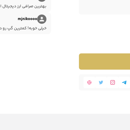
ین اقدامات در ترید ارز دیجیتال است. ارز چین لینک نیز
بهترین صرافی ارز دیجیتال ای
ه معامله این رمز ارز علاقه مند هستند.
mjnikoooo
خیلی خوبه! کمترین گپ رو دا
چنانچه پس از بررسی و آگاهی کامل از پروژه این ارز، قصد سرمایه گذاری در ارز LINK را دارید، ابتدا باید به دنبال صرافی امن
رافی برای خرید ارز چین لینک (LINK)
صرافی ارز دیجیتال