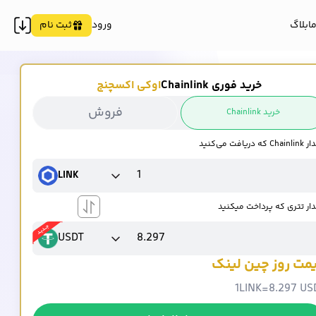
ما
بلاگ
ورود
ثبت نام
خرید فوری Chainlink
اوکی اکسچنج
فروش
خرید Chainlink
 که دریافت می‌کنید
LINK
ار تتری که پرداخت میکنید
USDT
مت روز چین لینک
1
LINK
=
8.297 US