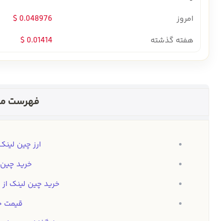
امروز
0.048976 $
هفته گذشته
0.01414 $
فهرست مط
ارز چین لینک (LINK) چ
خرید چین لین
خرید چین لینک از
قیمت چ