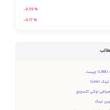
-0.59 %
-0.17 %
الب
یست
ک (Link)
 صرافی اوکی اکسچنج
ین لینک