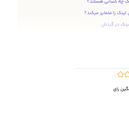
ینک چه کسانی هستند؟
 لینک را متمایز میکند؟
لینک در گردش
ه چین لینک
رز چین لینک
اپ اوکی اکسچنج
ارز دیجیتال چین لینک Chainlink که با نماد LINK معامله می شود، در رتبه 15 از نظر ارزش بازار یا مارکت کپ قرار دارد. خرید
نگین رای