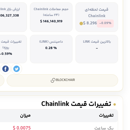
قیمت لحظه‌ای
حجم معاملات Chainlink
ارزش بازار Chainlink
(۲۴ ساعته)
206,327,338
Chainlink
$ 146,140,919
$ 8.296
-0.09%
بالاترین قیمت LINK
دامیننس (LINK)
روزه)
% 0.28
-
-0.59%
BLOCKCHAIR
تغییرات قیمت Chainlink
تغییرات
میزان
یک ساعت
0.0075 $