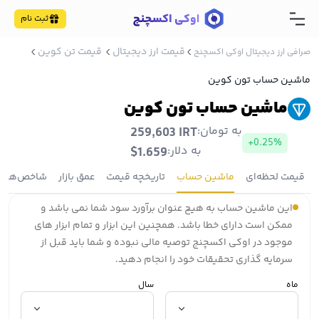
ثبت نام
قیمت ارز دیجیتال
قیمت تن کوین
صرافی ارز دیجیتال اوکی اکسچنج
ماشین حساب تون کوین
ماشین حساب تون کوین
به تومان:
259,603 IRT
+0.25%
به دلار:
$1.659
قیمت لحظه‌ای
ماشین حساب
تاریخچه قیمت
عمق بازار
شاخص‌ها
این ماشین حساب به هیچ عنوان برآورد سود شما نمی باشد و
ممکن است دارای خطا باشد. همچنین این ابزار و تمام ابزار های
موجود در اوکی اکسچنج توصیه مالی نبوده و شما باید قبل از
سرمایه گذاری تحقیقات خود را انجام دهید.
ماه
سال