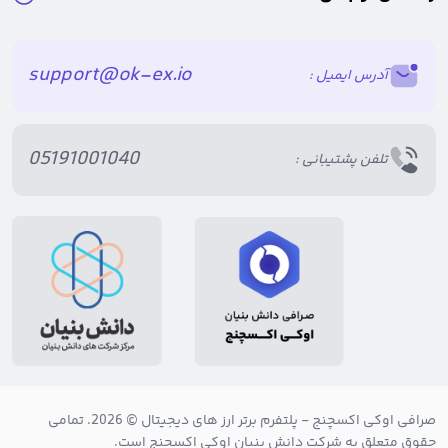
support@ok-ex.io
آدرس ایمیل :
05191001040
تلفن پشتیبانی :
چه تعداد توکن مانا در گردش است؟
تا ژانویه سال 2021 به میزان 1.49 میلیارد توکن مانا در گردش بود. این
معادل حدود 68 درصد از کل عرضه فعلی 2.19 میلیارد مانا است. مجموع
عرضه اولیه مانا 2.8 میلیارد توکن تعیین شده بود، اما به این خاطر که بیش
از 600 میلیون مانا در مزایده لند سوخته شد، تعداد آن کاهش یافت.
صرافی اوکی اکسچنج
- پلتفرم برتر ارز های دیجیتال © 2026. تمامی
همچنین یکسری مکانیسم‌ سوزاندن جهت کاهش بیشتر عرضه در گردش
حقوق متعلق به شرکت دانش بنیان اوکی اکسچنج است.