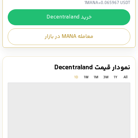
1
MANA
=
0.065967 USDT
خرید Decentraland
معامله MANA در بازار
نمودار قیمت Decentraland
1D
1W
1M
3M
1Y
All