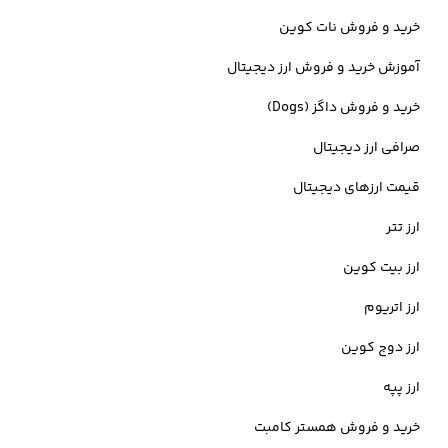
آژانس ترجمه آنلاین و یک پلتفرم CRM را تاسیس کرده است. همچنین او به
خرید و فروش نات کوین
عنوان یک تحلیلگر در یک صندوق سرمایه گذاری برجسته واقع در سیلیکون
آموزش خرید و فروش ارز دیجیتال
ولی آمریکا کار می کرد. از سوی دیگر، استبان اوردانو رهبر سابق پلتفرم
خرید و فروش داگز (Dogs)
دسنترالند است که سابقه طولانی و متنوعی در فضای ارزهای دیجیتال دارد.
صرافی ارز دیجیتال
او به عنوان مهندس نرم‌افزار در BitPay و مشاور شبکه Matic بود.
قیمت ارزهای دیجیتال
همچنین او مدت کوتاهی است که شرکت توسعه قراردادهای هوشمند
ارز تتر
خود را اداره می‌کند. استبان همچنین به عنوان یکی از بنیانگذاران
ارز بیت کوین
Zeppelin Solutions که یک شرکت زیرساختی در حوزه فناوری بلاک چین
ارز اتریوم
است، شناخته می شود. اگرچه آریل و استبان دیگر پروژه دسنترالند را
ارز دوج کوین
هدایت نمی کنند اما توسعه این پروژه همچنان ادامه دارد.
ارز پپه
خرید و فروش همستر کامبت