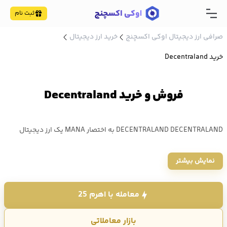
ثبت نام
صرافی ارز دیجیتال اوکی اکسچنج
خرید ارز دیجیتال
خرید Decentraland
فروش و خرید Decentraland
DECENTRALAND DECENTRALAND به اختصار MANA یک ارز دیجیتال
است که از نظر ارزش بازار در رتبه 153 کوین مارکت کپ قرار دارد. خرید و
نمایش بیشتر
فروش DECENTRALAND MANA در صرافی اوکی اکسچنج با حداقل کارمزد
انجام می شود. قیمت MANA امروز 12,368 تومان میباشد.
معامله با اهرم 25
بازار معاملاتی