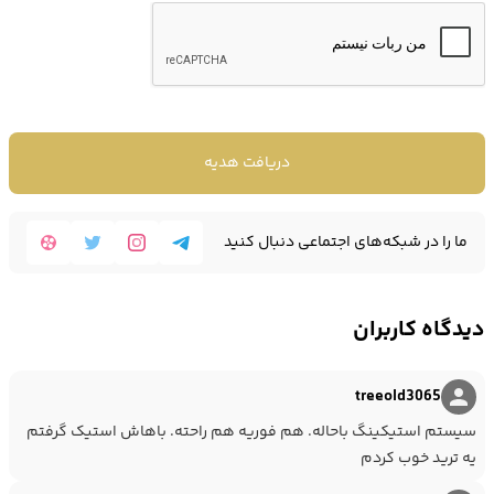
گوناگون تقسیم می‌شود که هر کدام از آن‌ها نسبت به بقیه نواحی اندازه
متفاوتی دارد و برای موضوعات مختلفی مورد استفاده قرار می‌گیرند. این
مناطق از طریق فروش انبوه توکن‌های مانا ایجاد شده اند؛ اما خود قطعات
دریافت هدیه
لند قابل معامله نیستند. تا ژانویه 2021 زمینی با نام Aetheria با مضمون
سایبرپانک بزرگترین منطقه خریداری شده است که در مجموع 8008 قطعه
ما را در شبکه‌های اجتماعی دنبال کنید
لند را شامل می شود. دسنترالند همچنین یکی از بی شمار پروژه هایی
است که از ساختار سازمان غیرمتمرکز مستقل (DAO) برای تصمیم گیری‌های
دیدگاه کاربران
حاکمیتی خودش استفاده می کند. در نتیجه دارندگان توکن مانا قادر
هستند تا در قوانین و ادامه‌ی مسیر این پروژه با پیشنهادهای خود و
treeold3065
سیستم استیکینگ باحاله. هم فوریه هم راحته. باهاش استیک گرفتم
شرکت در رای گیری‌ها شرکت کنند. آن‌ها می‌توانند با داشتن توکن مانا برای
یه ترید خوب کردم
به‌روزرسانی‌های قوانین، ویژگی‌های موجود در حراج آتی لند، ایجاد انواع