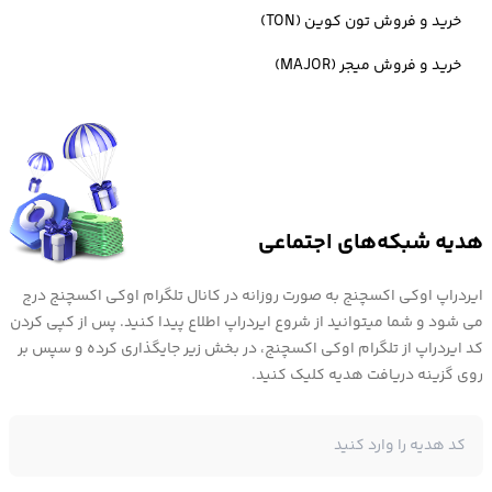
خرید و فروش تون کوین (TON)
چه چیزی دسنترالند را منحصر به فرد می‌کند؟
خرید و فروش میجر (MAJOR)
>دسنترالند برای تولیدکنندگان محتوا، مشاغل و افرادی ساخته شده است
که به دنبال یک رسانه هنری نوین، فرصت تجاری یا یک منبع سرگرمی
هستند. نکته‌ی مهمی که می‌توان به آن اشاره کرد این است که دنیای بازی
هدیه شبکه‌های اجتماعی
دسنترالند، متاورس (Metaverse) نامیده می شود و به 90601 قطعه LAND
ایردراپ اوکی اکسچنج به صورت روزانه در کانال تلگرام اوکی اکسچنج درج
گوناگون تقسیم می شود که هر کدام توسط یک توکن غیر مثلی یا همان
می شود و شما میتوانید از شروع ایردراپ اطلاع پیدا کنید. پس از کپی کردن
کد ایردراپ از تلگرام اوکی اکسچنج، در بخش زیر جایگذاری کرده و سپس بر
NFT با استاندارد ERC-721 نشان داده می شود. هر LAND دقیقاً 16 متر در
روی گزینه دریافت هدیه کلیک کنید.
16 متر (256 متر مربع) است و در یک مختصات خاص در متاورس یافت می
شود. دارندگان لند آزادند که طرح خود را به هر صورتی که می‌خواهند
توسعه دهند، بیشتر بخش‌های متاورس به طور گسترده به چندین منطقه