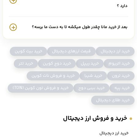
دارد ؟
می‌توانند در جهت پرداخت و خرید طیف وسیعی از آواتارها، لباس‌ها، نام‌ها
و موارد موجود دیگر در بازار دسنترالند استفاده شوند.
بعد از خرید مانا چقدر طول میکشه تا به دست ما برسه؟
بنیانگذاران دسنترالند چه کسانی هستند؟
خرید ارز دیجیتال
قیمت ارزهای دیجیتال
خرید بیت کوین
خرید اتریوم
خرید ریپل
خرید دوج کوین
خرید تتر
خرید ترون
خرید شیبا
خرید و فروش نات کوین
دسنترالند توسط آریل میلیچ و استبان اردانو تاسیس شد. هر دو از
خرید پپه
خرید بیبی دوج
خرید و فروش تون کوین (TON)
سمت‌های اصلی خود در این پروژه کنار رفته‌اند، اما همچنان در کنار تیم
خرید طلای دیجیتال
دسنترالند به عنوان مشاور کار می‌کنند. آریل میلیچ پیش از این بین
خرید و فروش ارز دیجیتال
سال‌های 2017 تا 2020 نقش سرپرست پروژه را در دسنترالند بر عهده
داشت. او یک کارآفرین موفق است که چندین استارت‌آپ دیگر از جمله یک
خرید ارز دیجیتال