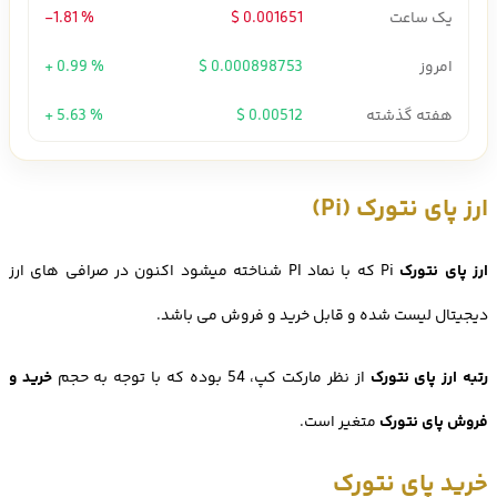
یک ساعت
0.001651 $
-1.81 %
امروز
0.000898753 $
+ 0.99 %
هفته گذشته
0.00512 $
+ 5.63 %
ارز پای نتورک (Pi)
ارز پای نتورک
Pi که با نماد PI شناخته میشود اکنون در صرافی های ارز
دیجیتال لیست شده و قابل خرید و فروش می باشد.
رتبه ارز پای نتورک
از نظر مارکت کپ، 54 بوده که با توجه به حجم
خرید و
فروش پای نتورک
متغیر است.
خرید پای نتورک