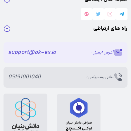
چنانچه جزو استخراج کنندگان
توکن پای نتورک
هستید، می توانید توکن
های خود را اکنون نقد کنید.
راه های ارتباطی
با مراجعه به یک صرافی امن و معتبر می توانید برای
فروش پای نتورک
اقدام
نمایید.
support@ok-ex.io
آدرس ایمیل :
با توجه به اینکه
ارز پای نتورک
در صرافی های دیجیتال لیست شده، امکان
فروش آن فراهم می باشد.
05191001040
تلفن پشتیبانی :
کافیست دارایی های خود را به پلتفرم مورد نظر خود انتقال داده و سپس
مراحل فروش را طی کنید.
صرافی ارز دیجیتال اوکی اکسچنج برای
فروش ارز PI
یکی از صرافی های
معتبر ایرانی است که با کمترین کارمزد فروش، امکان انجام معامله را برای