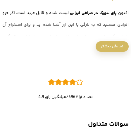
اکنون
پای نتورک در صرافی ایرانی
لیست شده و قابل خرید است. اگر جزو
افرادی هستید که به تازگی با این ارز آشنا شده اید و برای استخراج آن
اقدام نکرده اید، می توانید از صرافی های ارز دیجیتال
ارز پای نتورک
را
نمایش بیشتر
خریداری کنید.
یکی از سوالات پرتکرار کاربران این است که پای نتورک در کدام صرافی ها
لیست شده؟
ارز دیجیتال pi network
در صرافی های خارجی بسیاری لیست شده و قابل
تعداد آرا 6969/میانگین رای 4.9
معامله است اما نکته مهم اینکه این صرافی ها برای کاربران ایرانی در
دسترس نمی باشند.
سوالات متداول