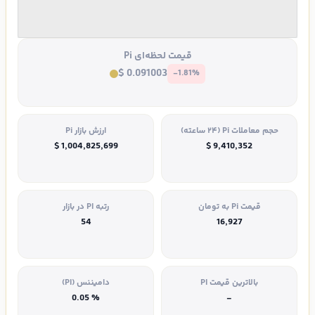
قیمت لحظه‌ای Pi
$ 0.091003
-1.81%
حجم معاملات Pi (۲۴ ساعته)
ارزش بازار Pi
$ 1,004,825,699
$ 9,410,352
قیمت Pi به تومان
رتبه PI در بازار
54
16,927
بالاترین قیمت PI
دامیننس (PI)
% 0.05
-