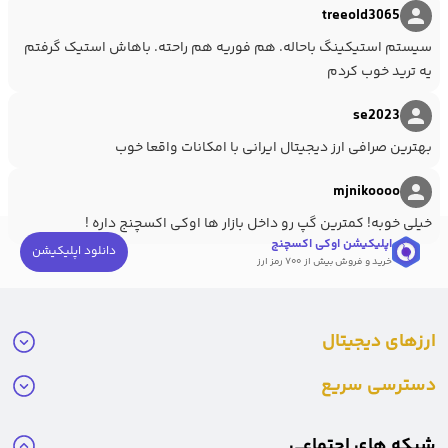
treeold3065
است که با توجه به
قیمت تتر
امروز،
قیمت پای نتورک
به تومان 16,927
سیستم استیکینگ باحاله. هم فوریه هم راحته. باهاش استیک گرفتم
تومان می باشد.
یه ترید خوب کردم
se2023
بهترین صرافی ارز دیجیتال ایرانی با امکانات واقعا خوب
mjnikoooo
خیلی خوبه! کمترین گپ رو داخل بازار ها اوکی اکسچنج داره !
اپلیکیشن اوکی اکسچنج
دانلود اپلیکیشن
خرید و فروش بیش از ۷۰۰ رمز ارز
ارزهای دیجیتال
دسترسی سریع
فروش پای نتورک
شبکه های اجتماعی