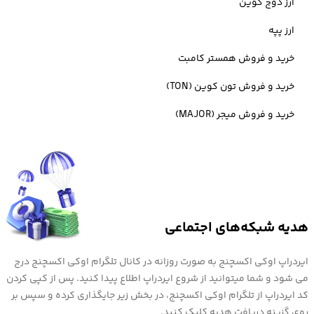
ارز دوج کوین
برای ثبت سفارش پس از ورود به تبادل سریع، ابتدا نام ارز پای نتورک یعنی
ارز پپه
PI را جست و جو کرده، سپس نوع خرید خود تتر یا تومان را انتخاب نمایید.
خرید و فروش همستر کامبت
در آخر تعداد توکن پای مورد نظر را وارد کرده و سفارش را ثبت کنید.
خرید و فروش تون کوین (TON)
خرید و فروش میجر (MAJOR)
هدیه شبکه‌های اجتماعی
ایردراپ اوکی اکسچنج به صورت روزانه در کانال تلگرام اوکی اکسچنج درج
می شود و شما میتوانید از شروع ایردراپ اطلاع پیدا کنید. پس از کپی کردن
کد ایردراپ از تلگرام اوکی اکسچنج، در بخش زیر جایگذاری کرده و سپس بر
در نظر داشته باشید علاوه بر
خرید پای نتورک
، معامله هر رمزارز و
خرید ارز
روی گزینه دریافت هدیه کلیک کنید.