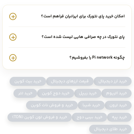
به همین دلیل
صرافی ارز دیجیتال اوکی اکسچنج
با اضافه کردن ارز پای
نتورک به لیست ارزهای خود این مشکل را برای شما حل کرده است.
امکان خرید پای نتورک برای ایرانیان فراهم است؟
اوکی اکسچنج به عنوان
صرافی ارز دیجیتال
ایرانی، بهترین صرافی خرید پای
پای نتورک در چه صرافی هایی لیست شده است؟
نتورک می باشد زیرا این پلتفرم امنیت و سرعت معاملاتی بالایی را به کاربران
خود ارائه میدهد.
چگونه Pi network را بفروشیم؟
خرید پای نتورک از صرافی ایرانی اوکی اکسچنج
خرید ارز دیجیتال
قیمت ارزهای دیجیتال
خرید بیت کوین
علاقه مندان به سرمایه گذاری در
پای نتورک (PI)
می توانند اکنون از طریق
خرید اتریوم
خرید ریپل
خرید دوج کوین
خرید تتر
صرافی ارز دیجیتال اوکی اکسچنج برای
خرید پای نتورک
اقدام کنند.
خرید ترون
خرید شیبا
خرید و فروش نات کوین
خرید پای نتورک در صرافی
ارز دیجیتال اوکی اکسچنج بسیار ساده و راحت
خرید پپه
خرید بیبی دوج
خرید و فروش تون کوین (TON)
است.
خرید طلای دیجیتال