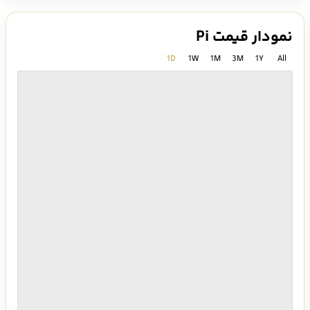
نمودار قیمت Pi
1D
1W
1M
3M
1Y
All