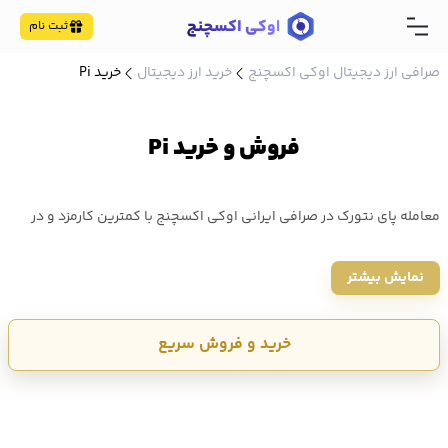
ثبت نام
صرافی ارز دیجیتال اوکی اکسچنج
خرید ارز دیجیتال
خرید Pi
فروش و خرید Pi
معامله پای نتورک در صرافی ایرانی اوکی اکسچنج با کمترین کارمزد و در
سریعترین زمان - خرید و فروش PI NETWORK امن در بستری معتبر - قیمت
نمایش بیشتر
پای نتورک (PI) امروز ۱۴۰۵/۵/۱۸ ، 0.091003 دلار است که معادل 16,927
تومان مبادله می شود.
خرید و فروش سریع