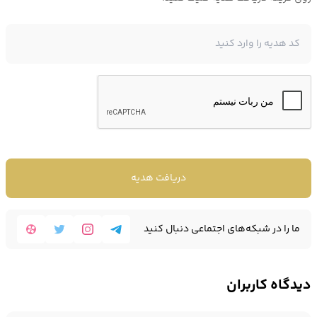
دیجیتال
در اوکی اکسچنچ با کمترین کارمزد و در سریعترین زمان انجام
خواهد شد.
قیمت پای نتورک
همانطور که می دانید ماهیت
ارزهای دیجیتال
نوسان شدید و عدم ثبات در
قیمت است.
دریافت هدیه
به همین دلیل
قیمت پای نتورک در آینده
نیز از این قاعده مستثنی نیست.
ما را در شبکه‌های اجتماعی دنبال کنید
برای رصد
قیمت پای نتورک لحظه ای
می توانید از طریق صرافی اوکی
اکسچنج ارزش این ارز را در بازار جهانی بررسی نمایید.
دیدگاه کاربران
قیمت پای نتورک PI امروز ۱۴۰۵/۵/۱۸ و به صورت لحظه ای 0.091003 دلار