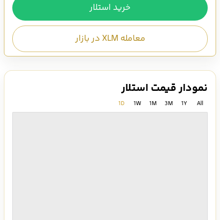
خرید استلار
معامله XLM در بازار
نمودار قیمت استلار
1D
1W
1M
3M
1Y
All