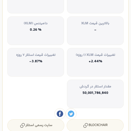
بالاترین قیمت XLM
دامیننس (XLM)
% 0.26
-
تغییرات قیمت XLM (۱ روزه)
تغییرات قیمت استلار ۷ روزه
-3.87%
+2.44%
مقدار استلار در گردش
50,001,786,840
BLOCKCHAIR
سایت رسمی استلار