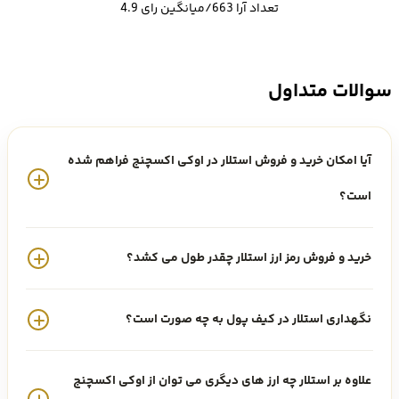
تعداد آرا 663/میانگین رای 4.9
اینها با هدف به چالش کشیدن ارائهدهندگان پرداخت موجود که اغلب
هزینه ای زیادی را برای یک سرویس مشابه دریافت میکنند، است.
سوالات متداول
اگر تمامی این موارد آشنا به نظر میرسد، لازم به ذکر است که استلار بر
اساس پروتکل لابراتور ریپل ساخته شده است. این بلاکچین در نتیجه یک
آیا امکان خرید و فروش استلار در اوکی اکسچنج فراهم شده
هارد فورک ایجاد شد و کدهای آن مجددا بازنویسی گردید.
است؟
خرید و فروش رمز ارز استلار چقدر طول می کشد؟
خرید ارز XLM
در صورتی که نیاز به سرمایه گذاری در ارز استلار دارید، باید چندین نکته را
نگهداری استلار در کیف پول به چه صورت است؟
رعایت کنید. یکی از مهمترین نکات در
خرید Xlm
، انتخاب صرافی معتبر و امن
علاوه بر استلار چه ارز های دیگری می توان از اوکی اکسچنج
برای معامله است.