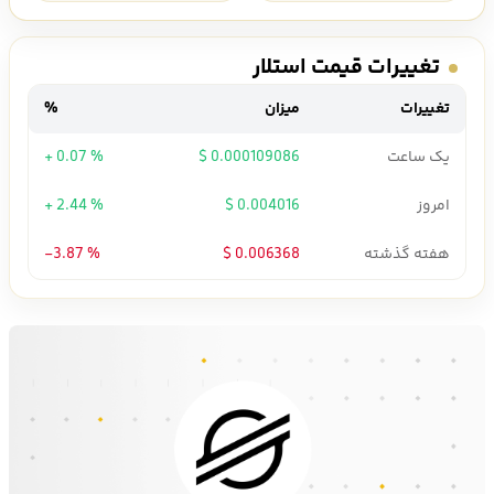
تغییرات قیمت استلار
تغییرات
میزان
%
یک ساعت
0.000109086 $
+ 0.07 %
امروز
0.004016 $
+ 2.44 %
هفته گذشته
0.006368 $
-3.87 %