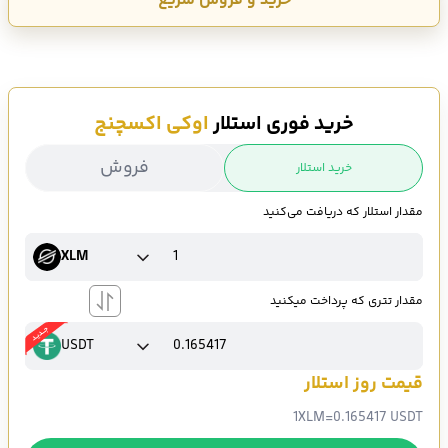
خرید و فروش سریع
خرید فوری استلار
اوکی اکسچنج
فروش
خرید استلار
مقدار استلار که دریافت می‌کنید
XLM
مقدار تتری که پرداخت میکنید
USDT
قیمت روز استلار
1
XLM
=
0.165417 USDT