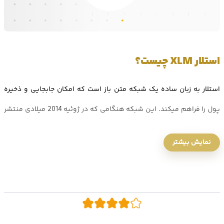
استلار
XLM
چیست؟
استلار به زبان ساده یک شبکه متن باز است که امکان جابجایی و ذخیره
پول را فراهم میکند. این شبکه هنگامی که در ژوئیه 2014 میلادی منتشر
شد، یکی از اهداف آن رشد ظرفیت امور مالی با ورود افراد بدون بانک در
نمایش بیشتر
جهان بود. اما اندکی بعد، اولویت آن به کمک به تعامل شرکتهای مالی از
طریق فناوری بلاکچین تغییر یافت.
توکن اصلی شبکه استلار، لومن (XLM)، به عنوان پلی جهت کاهش
هزینههای این شبکه در تجارت داراییهای برونمرزی استفاده میشود. تمامی