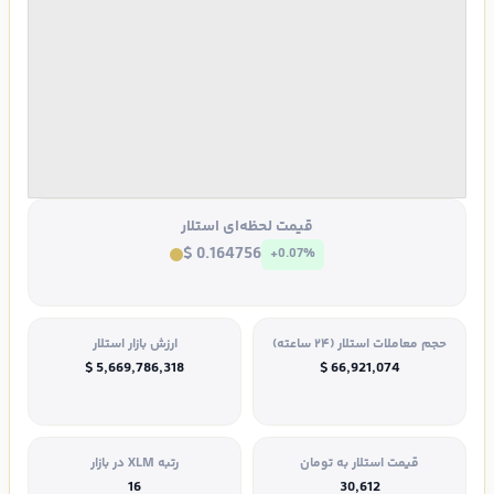
قیمت لحظه‌ای استلار
$ 0.164756
+0.07%
حجم معاملات استلار (۲۴ ساعته)
ارزش بازار استلار
$ 5,669,786,318
$ 66,921,074
قیمت استلار به تومان
رتبه XLM در بازار
16
30,612