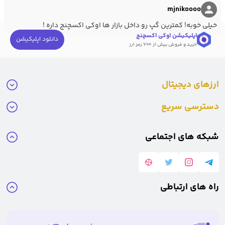
mjnikoooo
خیلی خوبه! کمترین گپ رو داخل بازار ها اوکی اکسچنج داره !
اپلیکیشن اوکی اکسچنج
دانلود اپلیکیشن
خرید و فروش بیش از ۷۰۰ رمز ارز
ارزهای دیجیتال
دسترسی سریع
بنیان
گذار استلار
شبکه های اجتماعی
جد مککالب (Jed McCaleb) پس از ترک ریپل در سال 2013 به دلیل اختلاف
راه های ارتباطی
نظر در خصوص مسیر آینده این شرکت، استلار را با همکاری جویس کیم
(Joyce Kim) تاسیس نمود.