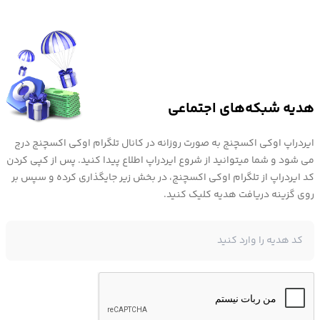
کیف پول شما افزوده خواهد شد.
قیمت استلار
با توجه به نوسانات بالای قیمت ارزهای دیجیتال، بهتر است نرخ لحظه ای
هدیه شبکه‌های اجتماعی
استلار را مورد بررسی قرار داد. امروز مورخ ۱۴۰۵/۵/۱۷ ،
قیمت ارز استلار
ایردراپ اوکی اکسچنج به صورت روزانه در کانال تلگرام اوکی اکسچنج درج
0.164756 دلار است که با محاسبه
قیمت تتر امروز
، 30,612 تومان معامله می
می شود و شما میتوانید از شروع ایردراپ اطلاع پیدا کنید. پس از کپی کردن
کد ایردراپ از تلگرام اوکی اکسچنج، در بخش زیر جایگذاری کرده و سپس بر
شود.
روی گزینه دریافت هدیه کلیک کنید.
توجه داشته باشید علاوه بر
قیمت XLM
شما میتوانید قیمت ارزهای
دیجیتال دیگر را در صرافی اوکی اکسچنج مشاهده و بررسی نمایید.
فروش استلار