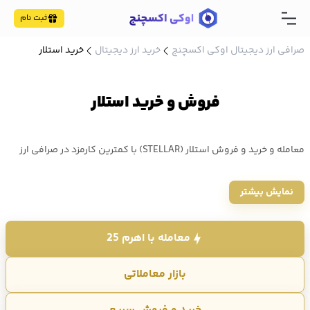
ثبت نام
صرافی ارز دیجیتال اوکی اکسچنج
خرید ارز دیجیتال
خرید استلار
فروش و خرید استلار
معامله و خرید و فروش استلار (STELLAR) با کمترین کارمزد در صرافی ارز
دیجیتال اوکی اکسچنج + پشتیبانی 24 ساعته به صورت آنلاین و تلفنی -
نمایش بیشتر
قیمت استلار (XLM) امروز ۱۴۰۵/۵/۱۷ ، 0.164756 دلار است که معادل
30,612 تومان مبادله می شود.
معامله با اهرم 25
بازار معاملاتی