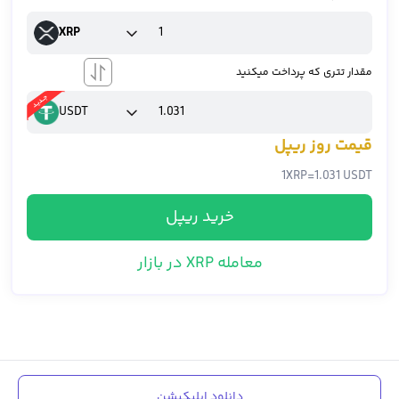
XRP
مقدار تتری که پرداخت میکنید
USDT
قیمت روز ریپل
1
XRP
=
1.031 USDT
خرید ریپل
معامله XRP در بازار
دانلود اپلیکیشن