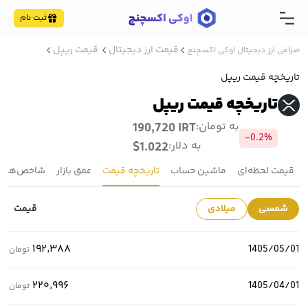
ثبت نام
قیمت ارز دیجیتال
قیمت ریپل
صرافی ارز دیجیتال اوکی اکسچنج
تاریخچه قیمت ریپل
تاریخچه قیمت ریپل
به تومان:
190,720 IRT
-0.2%
به دلار:
$1.022
قیمت لحظه‌ای
ماشین حساب
تاریخچه قیمت
عمق بازار
شاخص‌ها
شمسی
میلادی
قیمت
۱۹۲٬۳۸۸
1405/05/01
تومان
۲۲۰٬۹۹۶
1405/04/01
تومان